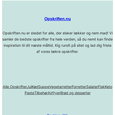
Opskriften.nu
Opskriften.nu er stedet for alle, der elsker lækker og nem mad! Vi
samler de bedste opskrifter fra hele verden, så du nemt kan finde
inspiration til dit næste måltid. Kig rundt på sitet og lad dig friste
af vores lækre opskrifter.
Alle Opskrifter
Jul
Kød
Suppe
Vegetarretter
Forretter
Salater
Fisk
Keto
Pasta
Tilbehør
Airfryer
Brød og desserter