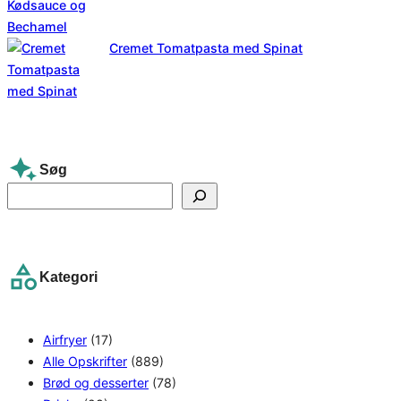
Cremet Tomatpasta med Spinat
Søg
S
e
a
r
Kategori
c
h
Airfryer
(17)
Alle Opskrifter
(889)
Brød og desserter
(78)