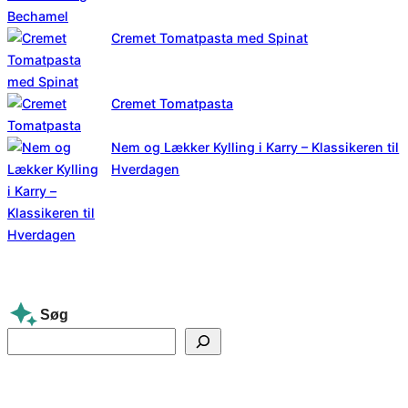
Cremet Tomatpasta med Spinat
Cremet Tomatpasta
Nem og Lækker Kylling i Karry – Klassikeren til
Hverdagen
Søg
S
e
a
r