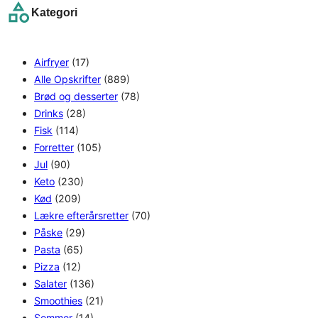
Kategori
c
h
Airfryer
(17)
Alle Opskrifter
(889)
Brød og desserter
(78)
Drinks
(28)
Fisk
(114)
Forretter
(105)
Jul
(90)
Keto
(230)
Kød
(209)
Lækre efterårsretter
(70)
Påske
(29)
Pasta
(65)
Pizza
(12)
Salater
(136)
Smoothies
(21)
Sommer
(14)