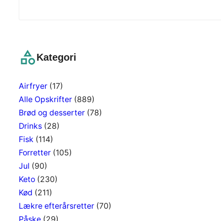
S
e
a
r
c
Kategori
h
Airfryer
(17)
Alle Opskrifter
(889)
Brød og desserter
(78)
Drinks
(28)
Fisk
(114)
Forretter
(105)
Jul
(90)
Keto
(230)
Kød
(211)
Lækre efterårsretter
(70)
Påske
(29)