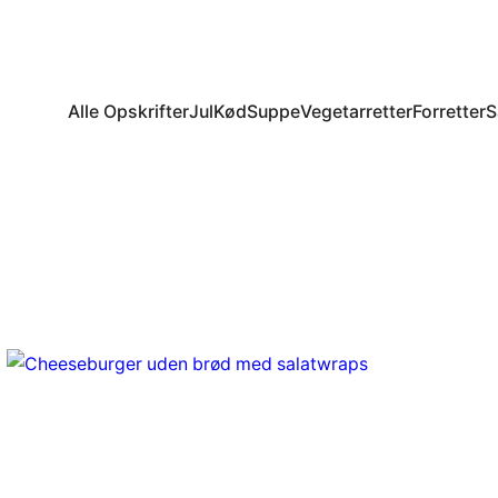
Alle Opskrifter
Jul
Kød
Suppe
Vegetarretter
Forretter
S