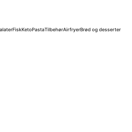
alater
Fisk
Keto
Pasta
Tilbehør
Airfryer
Brød og desserter