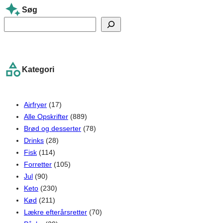
Søg
S
e
a
r
Kategori
c
h
Airfryer
(17)
Alle Opskrifter
(889)
Brød og desserter
(78)
Drinks
(28)
Fisk
(114)
Forretter
(105)
Jul
(90)
Keto
(230)
Kød
(211)
Lækre efterårsretter
(70)