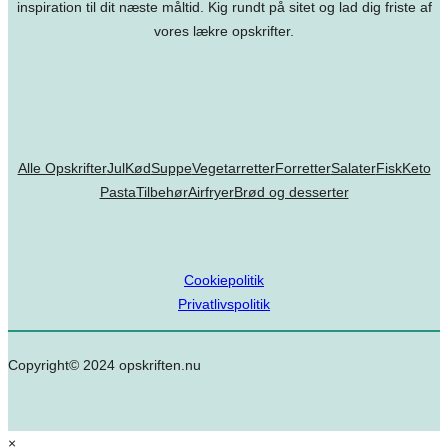
inspiration til dit næste måltid. Kig rundt på sitet og lad dig friste af
vores lækre opskrifter.
Alle Opskrifter
Jul
Kød
Suppe
Vegetarretter
Forretter
Salater
Fisk
Keto
Pasta
Tilbehør
Airfryer
Brød og desserter
Cookiepolitik
Privatlivspolitik
Copyright© 2024 opskriften.nu
×