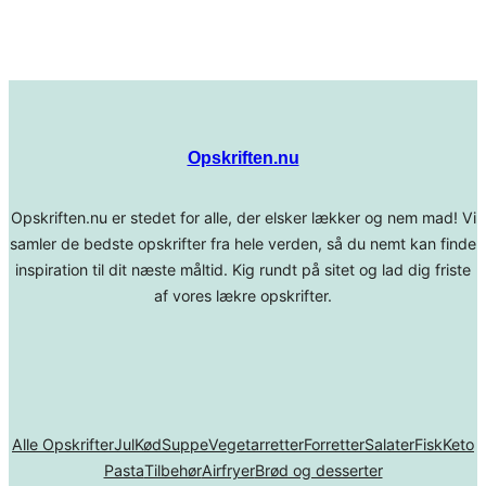
Opskriften.nu
Opskriften.nu er stedet for alle, der elsker lækker og nem mad! Vi
samler de bedste opskrifter fra hele verden, så du nemt kan finde
inspiration til dit næste måltid. Kig rundt på sitet og lad dig friste
af vores lækre opskrifter.
Alle Opskrifter
Jul
Kød
Suppe
Vegetarretter
Forretter
Salater
Fisk
Keto
Pasta
Tilbehør
Airfryer
Brød og desserter