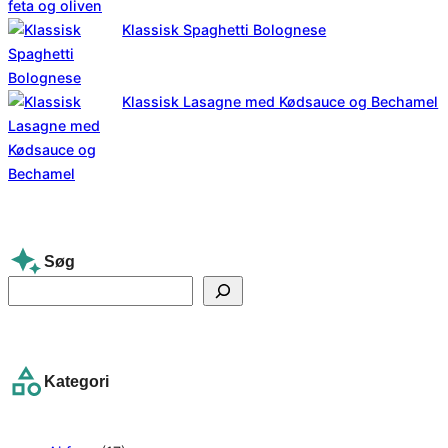
Klassisk Spaghetti Bolognese
Klassisk Lasagne med Kødsauce og Bechamel
Søg
S
e
a
r
Kategori
c
h