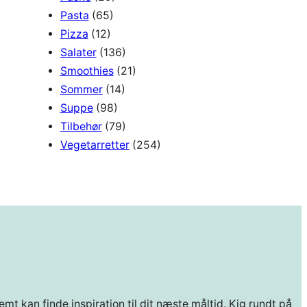
Pasta
(65)
Pizza
(12)
Salater
(136)
Smoothies
(21)
Sommer
(14)
Suppe
(98)
Tilbehør
(79)
Vegetarretter
(254)
mt kan finde inspiration til dit næste måltid. Kig rundt på