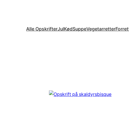
Alle Opskrifter
Jul
Kød
Suppe
Vegetarretter
Forret