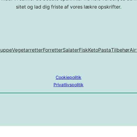
sitet og lad dig friste af vores lækre opskrifter.
Suppe
Vegetarretter
Forretter
Salater
Fisk
Keto
Pasta
Tilbehør
Air
Cookiepolitik
Privatlivspolitik