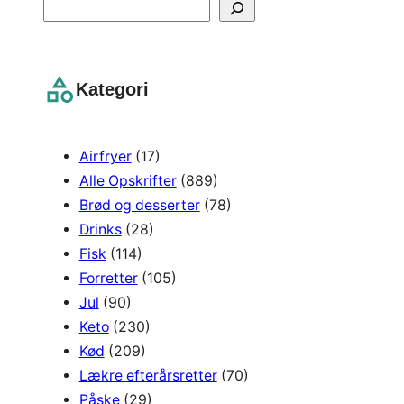
S
e
a
r
Kategori
c
h
Airfryer
(17)
Alle Opskrifter
(889)
Brød og desserter
(78)
Drinks
(28)
Fisk
(114)
Forretter
(105)
Jul
(90)
Keto
(230)
Kød
(209)
Lækre efterårsretter
(70)
Påske
(29)