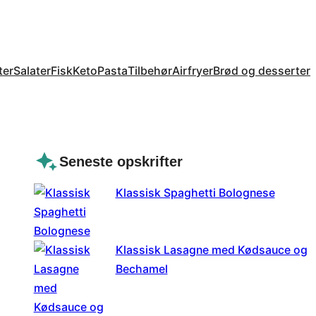
ter
Salater
Fisk
Keto
Pasta
Tilbehør
Airfryer
Brød og desserter
Seneste opskrifter
Klassisk Spaghetti Bolognese
Klassisk Lasagne med Kødsauce og
Bechamel