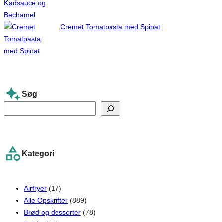
Cremet Tomatpasta med Spinat
Søg
S
e
a
r
Kategori
c
h
Airfryer
(17)
Alle Opskrifter
(889)
Brød og desserter
(78)