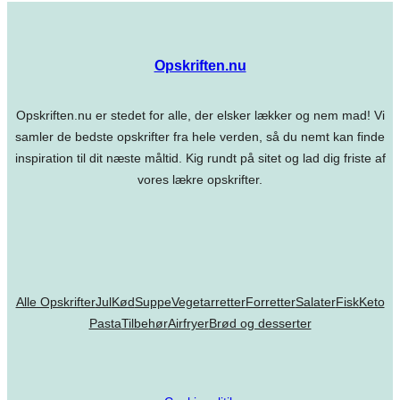
Opskriften.nu
Opskriften.nu er stedet for alle, der elsker lækker og nem mad! Vi
samler de bedste opskrifter fra hele verden, så du nemt kan finde
inspiration til dit næste måltid. Kig rundt på sitet og lad dig friste af
vores lækre opskrifter.
Alle Opskrifter
Jul
Kød
Suppe
Vegetarretter
Forretter
Salater
Fisk
Keto
Pasta
Tilbehør
Airfryer
Brød og desserter