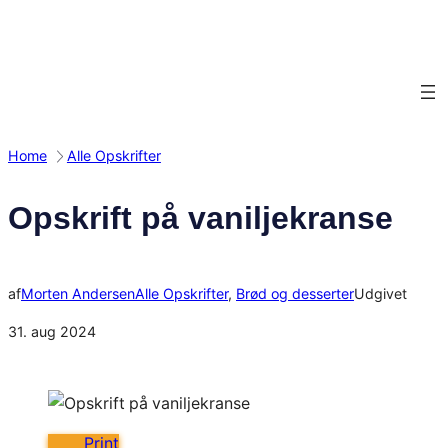
Spring
til
indhold
Home
Alle Opskrifter
Opskrift på vaniljekranse
af
Morten Andersen
Alle Opskrifter
, 
Brød og desserter
Udgivet
31. aug 2024
Print