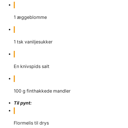
1
æggeblomme
1
tsk
vaniljesukker
En knivspids salt
100
g
finthakkede mandler
Til pynt:
Flormelis til drys