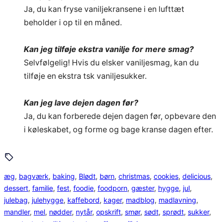
Ja, du kan fryse vaniljekransene i en lufttæt
beholder i op til en måned.
Kan jeg tilføje ekstra vanilje for mere smag?
Selvfølgelig! Hvis du elsker vaniljesmag, kan du
tilføje en ekstra tsk vaniljesukker.
Kan jeg lave dejen dagen før?
Ja, du kan forberede dejen dagen før, opbevare den
i køleskabet, og forme og bage kranse dagen efter.
æg
, 
bagværk
, 
baking
, 
Blødt
, 
børn
, 
christmas
, 
cookies
, 
delicious
, 
dessert
, 
familie
, 
fest
, 
foodie
, 
foodporn
, 
gæster
, 
hygge
, 
jul
, 
julebag
, 
julehygge
, 
kaffebord
, 
kager
, 
madblog
, 
madlavning
, 
mandler
, 
mel
, 
nødder
, 
nytår
, 
opskrift
, 
smør
, 
sødt
, 
sprødt
, 
sukker
, 