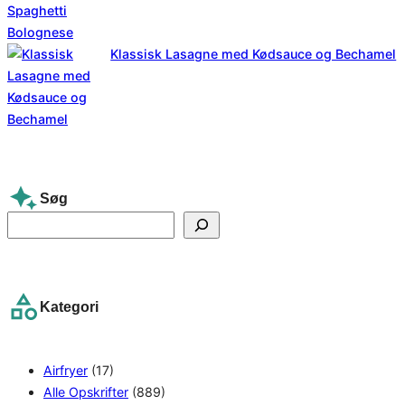
Klassisk Lasagne med Kødsauce og Bechamel
Søg
S
e
a
r
Kategori
c
h
Airfryer
(17)
Alle Opskrifter
(889)