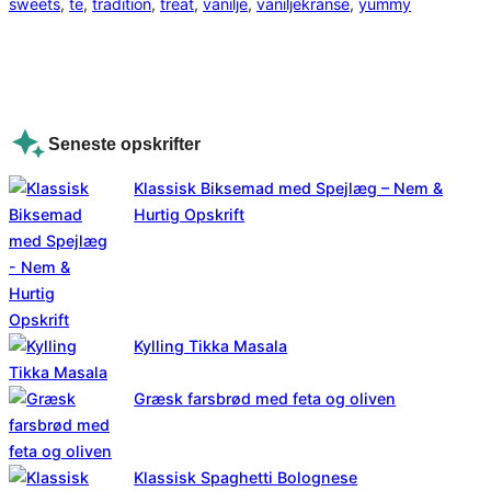
sweets
, 
te
, 
tradition
, 
treat
, 
vanilje
, 
vaniljekranse
, 
yummy
Seneste opskrifter
Klassisk Biksemad med Spejlæg – Nem &
Hurtig Opskrift
Kylling Tikka Masala
Græsk farsbrød med feta og oliven
Klassisk Spaghetti Bolognese