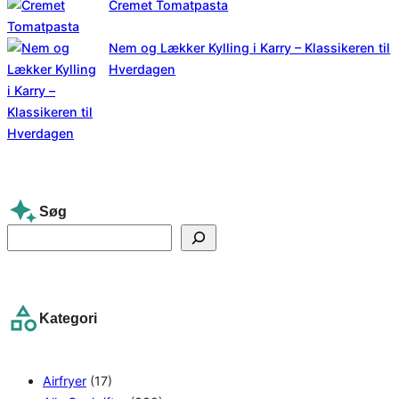
Cremet Tomatpasta
Nem og Lækker Kylling i Karry – Klassikeren til
Hverdagen
Søg
S
e
a
r
Kategori
c
h
Airfryer
(17)