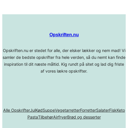
Opskriften.nu
Opskriften.nu er stedet for alle, der elsker lækker og nem mad! Vi
samler de bedste opskrifter fra hele verden, så du nemt kan finde
inspiration til dit næste måltid. Kig rundt på sitet og lad dig friste
af vores lækre opskrifter.
Alle Opskrifter
Jul
Kød
Suppe
Vegetarretter
Forretter
Salater
Fisk
Keto
Pasta
Tilbehør
Airfryer
Brød og desserter