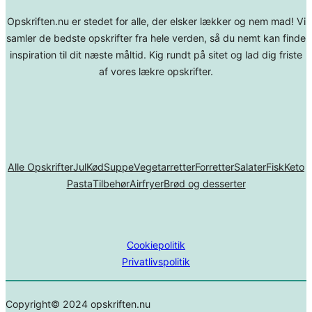
Opskriften.nu er stedet for alle, der elsker lækker og nem mad! Vi
samler de bedste opskrifter fra hele verden, så du nemt kan finde
inspiration til dit næste måltid. Kig rundt på sitet og lad dig friste
af vores lækre opskrifter.
Alle Opskrifter
Jul
Kød
Suppe
Vegetarretter
Forretter
Salater
Fisk
Keto
Pasta
Tilbehør
Airfryer
Brød og desserter
Cookiepolitik
Privatlivspolitik
Copyright© 2024 opskriften.nu