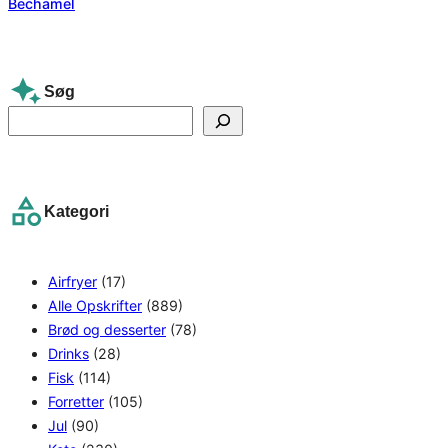
Søg
S
e
a
r
Kategori
c
h
Airfryer
(17)
Alle Opskrifter
(889)
Brød og desserter
(78)
Drinks
(28)
Fisk
(114)
Forretter
(105)
Jul
(90)