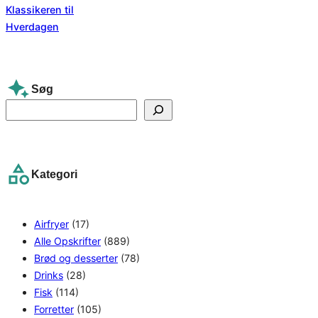
Søg
S
e
a
r
Kategori
c
h
Airfryer
(17)
Alle Opskrifter
(889)
Brød og desserter
(78)
Drinks
(28)
Fisk
(114)
Forretter
(105)