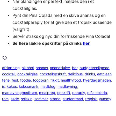
Når blandingen er perfekt, hældes den i et
cocktailglas.
Pynt din Pina Colada med en skive ananas og en
cocktailparaply for at give den et tropisk udseende
(valgfrit).
Servér straks og nyd din forfriskende Pina Colada!
Se flere lækre opskrifter på drinks
her
afslapning
, 
alkohol
, 
ananas
, 
ananasjuice
, 
bar
, 
budgetvenligmad
, 
cocktail
, 
cocktailglas
, 
cocktailopskrift
, 
delicious
, 
drinks
, 
eatclean
, 
ferie
, 
fest
, 
foodie
, 
foodporn
, 
frugt
, 
healthyfood
, 
hverdagsmaden
, 
is
, 
kokos
, 
kokosmælk
, 
madblog
, 
madlavning
, 
madlavningmedbørn
, 
mealprep
, 
opskrift
, 
paraply
, 
piña colada
, 
rom
, 
søde
, 
solskin
, 
sommer
, 
strand
, 
studentmad
, 
tropisk
, 
yummy