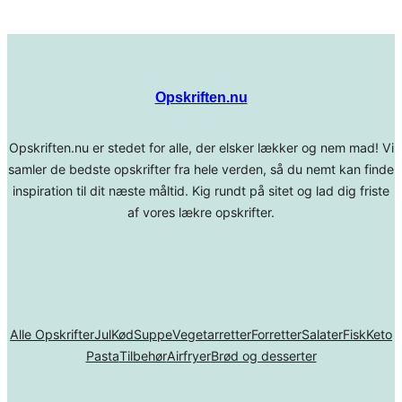
Opskriften.nu
Opskriften.nu er stedet for alle, der elsker lækker og nem mad! Vi
samler de bedste opskrifter fra hele verden, så du nemt kan finde
inspiration til dit næste måltid. Kig rundt på sitet og lad dig friste
af vores lækre opskrifter.
Alle Opskrifter
Jul
Kød
Suppe
Vegetarretter
Forretter
Salater
Fisk
Keto
Pasta
Tilbehør
Airfryer
Brød og desserter