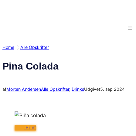
Spring
til
indhold
Home
Alle Opskrifter
Pina Colada
af
Morten Andersen
Alle Opskrifter
, 
Drinks
Udgivet
5. sep 2024
Print