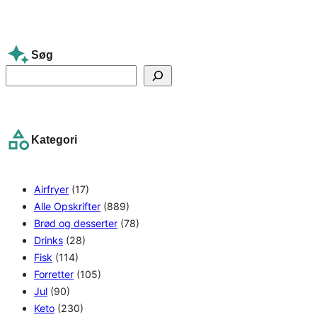
Søg
S
e
a
r
Kategori
c
h
Airfryer
(17)
Alle Opskrifter
(889)
Brød og desserter
(78)
Drinks
(28)
Fisk
(114)
Forretter
(105)
Jul
(90)
Keto
(230)