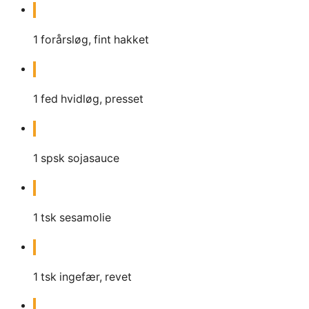
1
forårsløg, fint hakket
1
fed
hvidløg, presset
1
spsk
sojasauce
1
tsk
sesamolie
1
tsk
ingefær, revet