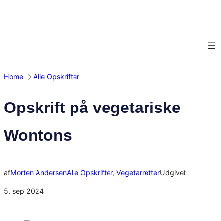
Spring
til
indhold
Home
Alle Opskrifter
Opskrift på vegetariske
Wontons
af
Morten Andersen
Alle Opskrifter
, 
Vegetarretter
Udgivet
5. sep 2024