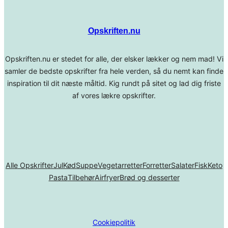
Opskriften.nu
Opskriften.nu er stedet for alle, der elsker lækker og nem mad! Vi
samler de bedste opskrifter fra hele verden, så du nemt kan finde
inspiration til dit næste måltid. Kig rundt på sitet og lad dig friste
af vores lækre opskrifter.
Alle Opskrifter
Jul
Kød
Suppe
Vegetarretter
Forretter
Salater
Fisk
Keto
Pasta
Tilbehør
Airfryer
Brød og desserter
Cookiepolitik