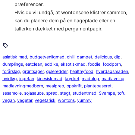
præferencer.
Hvis du vil undgå, at wontonsene klistrer sammen,
kan du placere dem på en bageplade eller en
tallerken dækket med pergamentpapir.
asiatisk mad
, 
budgetvenligmad
, 
chili
, 
dampet
, 
delicious
, 
dip
, 
dumplings
, 
eatclean
, 
eddike
, 
eksotiskmad
, 
foodie
, 
foodporn
, 
forårsløg
, 
grøntsager
, 
gulerødder
, 
healthyfood
, 
hverdagsmaden
, 
hvidløg
, 
ingefær
, 
kinesisk mad
, 
krydret
, 
madblog
, 
madlavning
, 
madlavningmedbørn
, 
mealprep
, 
opskrift
, 
plantebaseret
, 
sesamolie
, 
sojasauce
, 
sprød
, 
stegt
, 
studentmad
, 
Svampe
, 
tofu
, 
vegan
, 
vegetar
, 
vegetarisk
, 
wontons
, 
yummy