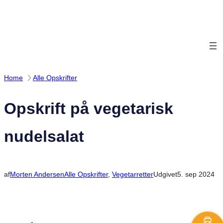
Spring
til
indhold
Home
Alle Opskrifter
Opskrift på vegetarisk
nudelsalat
af
Morten Andersen
Alle Opskrifter
, 
Vegetarretter
Udgivet
5. sep 2024