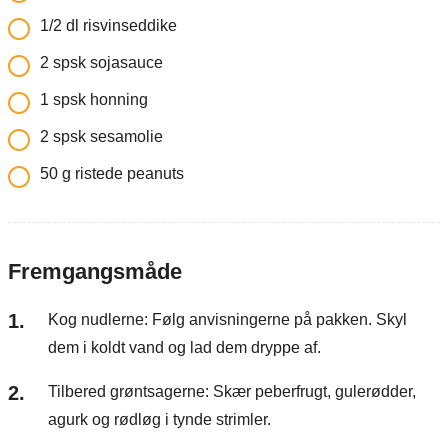
1/2
dl
risvinseddike
2
spsk
sojasauce
1
spsk
honning
2
spsk
sesamolie
50
g
ristede peanuts
Fremgangsmåde
Kog nudlerne: Følg anvisningerne på pakken. Skyl
dem i koldt vand og lad dem dryppe af.
Tilbered grøntsagerne: Skær peberfrugt, gulerødder,
agurk og rødløg i tynde strimler.