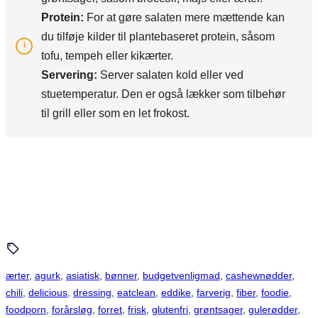
Protein:
For at gøre salaten mere mættende kan
du tilføje kilder til plantebaseret protein, såsom
tofu, tempeh eller kikærter.
Servering:
Server salaten kold eller ved
stuetemperatur. Den er også lækker som tilbehør
til grill eller som en let frokost.
ærter
, 
agurk
, 
asiatisk
, 
bønner
, 
budgetvenligmad
, 
cashewnødder
, 
chili
, 
delicious
, 
dressing
, 
eatclean
, 
eddike
, 
farverig
, 
fiber
, 
foodie
, 
foodporn
, 
forårsløg
, 
forret
, 
frisk
, 
glutenfri
, 
grøntsager
, 
gulerødder
, 