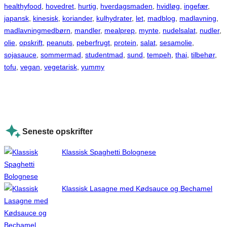
healthyfood
, 
hovedret
, 
hurtig
, 
hverdagsmaden
, 
hvidløg
, 
ingefær
, 
japansk
, 
kinesisk
, 
koriander
, 
kulhydrater
, 
let
, 
madblog
, 
madlavning
, 
madlavningmedbørn
, 
mandler
, 
mealprep
, 
mynte
, 
nudelsalat
, 
nudler
, 
olie
, 
opskrift
, 
peanuts
, 
peberfrugt
, 
protein
, 
salat
, 
sesamolie
, 
sojasauce
, 
sommermad
, 
studentmad
, 
sund
, 
tempeh
, 
thai
, 
tilbehør
, 
tofu
, 
vegan
, 
vegetarisk
, 
yummy
Seneste opskrifter
Klassisk Spaghetti Bolognese
Klassisk Lasagne med Kødsauce og Bechamel