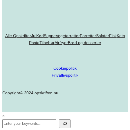
Alle Opskrifter
Jul
Kød
Suppe
Vegetarretter
Forretter
Salater
Fisk
Keto
Pasta
Tilbehør
Airfryer
Brød og desserter
Cookiepolitik
Privatlivspolitik
Copyright© 2024 opskriften.nu
×
Search