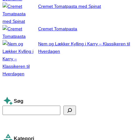
Cremet Tomatpasta med Spinat
Cremet Tomatpasta
Nem og Lækker Kylling i Karry – Klassikeren til
Hverdagen
Søg
S
e
a
r
Kategori
c