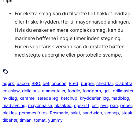
Tips
For ekstra smag kan du tilsætte lidt hakket hvidløg
eller friske krydderurter til mayonnaiseblandingen.
Hvis du ønsker en mere kompleks smag, kan du
marinere bøfferne i nogle timer inden stegning.
For en vegetarisk version kan du erstatte bøffen
med stegte aubergine eller portobello svampe.
agurk
, 
bacon
, 
BBQ
, 
bøf
, 
brioche
, 
Brød
, 
burger
, 
cheddar
, 
Ciabatta
, 
coleslaw
, 
delicious
, 
emmentaler
, 
foodie
, 
foodporn
, 
grill
, 
grillmaster
, 
hvidløg
, 
karamelliserede løg
, 
ketchup
, 
krydderier
, 
løg
, 
madblog
, 
madlavning
, 
mayonnaise
, 
oksekød
, 
opskrift
, 
ost
, 
ovn
, 
pan
, 
peber
, 
pickles
, 
pommes frites
, 
Rosmarin
, 
salat
, 
sandwich
, 
sennep
, 
steak
, 
tilbehør
, 
timian
, 
tomat
, 
yummy