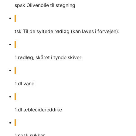
spsk
Olivenolie til stegning
tsk
Til de syltede rødløg (kan laves i forvejen):
1
rødløg, skåret i tynde skiver
1
dl
vand
1
dl
æblecidereddike
1
spsk
sukker