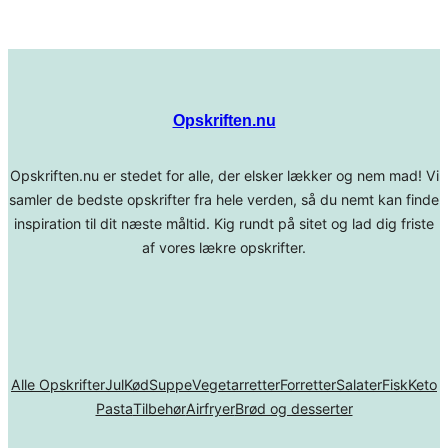
Opskriften.nu
Opskriften.nu er stedet for alle, der elsker lækker og nem mad! Vi
samler de bedste opskrifter fra hele verden, så du nemt kan finde
inspiration til dit næste måltid. Kig rundt på sitet og lad dig friste
af vores lækre opskrifter.
Alle Opskrifter
Jul
Kød
Suppe
Vegetarretter
Forretter
Salater
Fisk
Keto
Pasta
Tilbehør
Airfryer
Brød og desserter