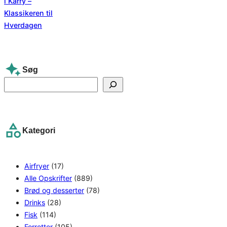
Søg
S
e
a
r
Kategori
c
h
Airfryer
(17)
Alle Opskrifter
(889)
Brød og desserter
(78)
Drinks
(28)
Fisk
(114)
Forretter
(105)