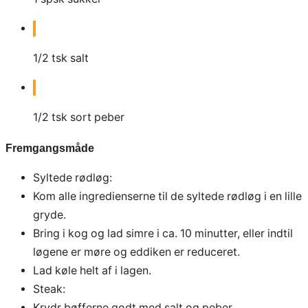
1/2
tsk
salt
1/2
tsk
sort peber
Fremgangsmåde
Syltede rødløg:
Kom alle ingredienserne til de syltede rødløg i en lille
gryde.
Bring i kog og lad simre i ca. 10 minutter, eller indtil
løgene er møre og eddiken er reduceret.
Lad køle helt af i lagen.
Steak:
Krydr bøfferne godt med salt og peber.