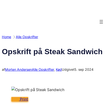
Spring
til
indhold
Home
Alle Opskrifter
Opskrift på Steak Sandwich
af
Morten Andersen
Alle Opskrifter
, 
Kød
Udgivet
5. sep 2024
Print