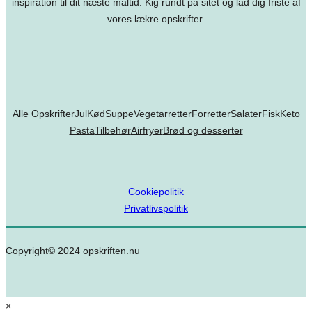
inspiration til dit næste måltid. Kig rundt på sitet og lad dig friste af
vores lækre opskrifter.
Alle Opskrifter
Jul
Kød
Suppe
Vegetarretter
Forretter
Salater
Fisk
Keto
Pasta
Tilbehør
Airfryer
Brød og desserter
Cookiepolitik
Privatlivspolitik
Copyright© 2024 opskriften.nu
×