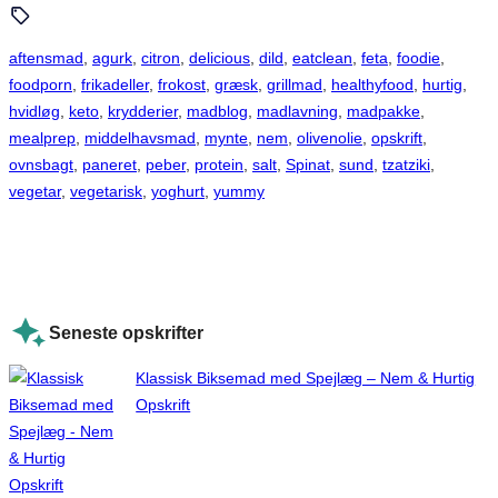
aftensmad
, 
agurk
, 
citron
, 
delicious
, 
dild
, 
eatclean
, 
feta
, 
foodie
, 
foodporn
, 
frikadeller
, 
frokost
, 
græsk
, 
grillmad
, 
healthyfood
, 
hurtig
, 
hvidløg
, 
keto
, 
krydderier
, 
madblog
, 
madlavning
, 
madpakke
, 
mealprep
, 
middelhavsmad
, 
mynte
, 
nem
, 
olivenolie
, 
opskrift
, 
ovnsbagt
, 
paneret
, 
peber
, 
protein
, 
salt
, 
Spinat
, 
sund
, 
tzatziki
, 
vegetar
, 
vegetarisk
, 
yoghurt
, 
yummy
Seneste opskrifter
Klassisk Biksemad med Spejlæg – Nem & Hurtig
Opskrift