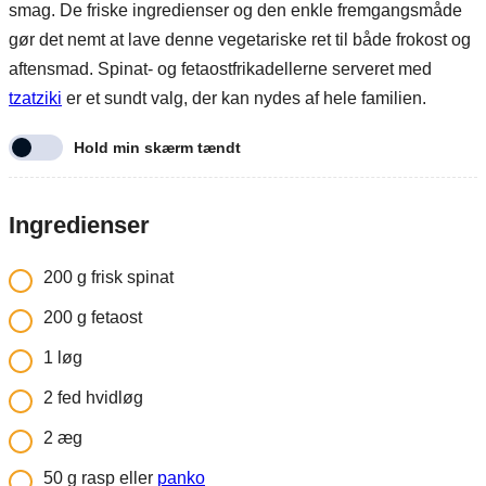
smag. De friske ingredienser og den enkle fremgangsmåde
gør det nemt at lave denne vegetariske ret til både frokost og
aftensmad. Spinat- og fetaostfrikadellerne serveret med
tzatziki
er et sundt valg, der kan nydes af hele familien.
Hold min skærm tændt
Ingredienser
200
g
frisk spinat
200
g
fetaost
1
løg
2
fed hvidløg
2
æg
50
g
rasp eller
panko