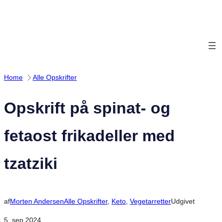
Spring
til
indhold
Home
Alle Opskrifter
Opskrift på spinat- og
fetaost frikadeller med
tzatziki
af
Morten Andersen
Alle Opskrifter
, 
Keto
, 
Vegetarretter
Udgivet
5. sep 2024