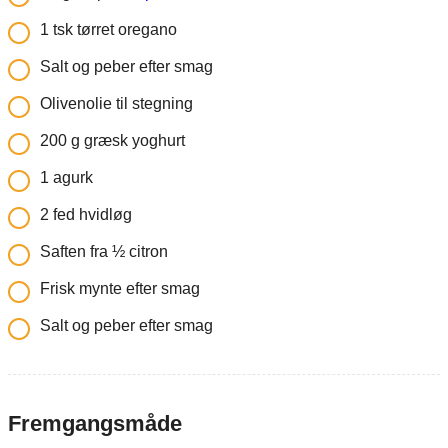
1
tsk
tørret oregano
Salt og peber efter smag
Olivenolie til stegning
200
g
græsk yoghurt
1
agurk
2
fed
hvidløg
Saften fra ½ citron
Frisk mynte efter smag
Salt og peber efter smag
Fremgangsmåde