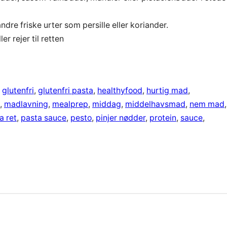
ndre friske urter som persille eller koriander.
er rejer til retten
 
glutenfri
, 
glutenfri pasta
, 
healthyfood
, 
hurtig mad
, 
, 
madlavning
, 
mealprep
, 
middag
, 
middelhavsmad
, 
nem mad
a ret
, 
pasta sauce
, 
pesto
, 
pinjer nødder
, 
protein
, 
sauce
, 