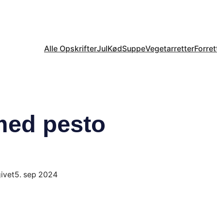
Alle Opskrifter
Jul
Kød
Suppe
Vegetarretter
Forret
med pesto
ivet
5. sep 2024