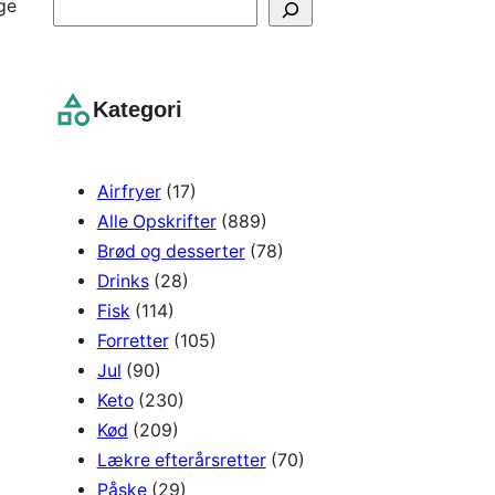
nge
S
e
a
r
Kategori
c
h
Airfryer
(17)
Alle Opskrifter
(889)
Brød og desserter
(78)
Drinks
(28)
Fisk
(114)
Forretter
(105)
Jul
(90)
Keto
(230)
Kød
(209)
Lækre efterårsretter
(70)
Påske
(29)