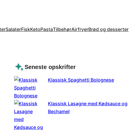
ter
Salater
Fisk
Keto
Pasta
Tilbehør
Airfryer
Brød og desserter
Seneste opskrifter
Klassisk Spaghetti Bolognese
Klassisk Lasagne med Kødsauce og
Bechamel