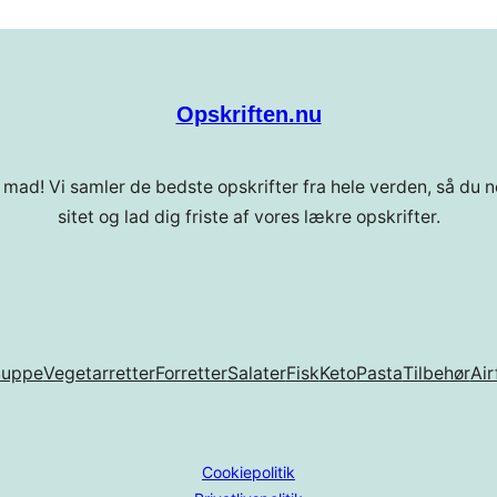
Opskriften.nu
 mad! Vi samler de bedste opskrifter fra hele verden, så du ne
sitet og lad dig friste af vores lækre opskrifter.
Suppe
Vegetarretter
Forretter
Salater
Fisk
Keto
Pasta
Tilbehør
Air
Cookiepolitik