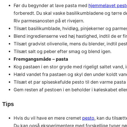
Før du begynder at lave pasta med
hjemmelavet pest
forberedt. Du skal vaske basilikumbladene og tørre d
Riv parmesanosten på et rivejern.
Tilsæt basilikumblade, hvidløg, pinjekerner og parmes
Blend ingredienserne ved høj hastighed, indtil de er f
Tilsæt gradvist olivenolie, mens du blender, indtil pe
Tilsæt salt og peber efter smag og blend igen.
Fremgangsmåde – pasta
Kog pastaen i en stor gryde med rigeligt saltet vand, i
Hæld vandet fra pastaen og skyl den under koldt van
Tilsæt et par spiseskefulde pesto til den varme pasta 
Gem resten af pestoen i en beholder i køleskabet eller
Tips
Hvis du vil have en mere cremet
pesto
, kan du tilsætt
Du kan også eksperimentere med forskellige typer nød