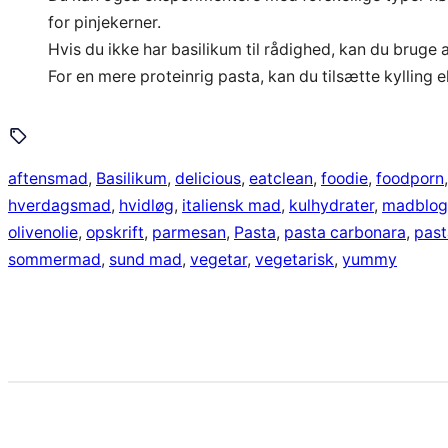
for pinjekerner.
Hvis du ikke har basilikum til rådighed, kan du bruge a
For en mere proteinrig pasta, kan du tilsætte kylling ell
aftensmad
, 
Basilikum
, 
delicious
, 
eatclean
, 
foodie
, 
foodporn
,
hverdagsmad
, 
hvidløg
, 
italiensk mad
, 
kulhydrater
, 
madblog
olivenolie
, 
opskrift
, 
parmesan
, 
Pasta
, 
pasta carbonara
, 
past
sommermad
, 
sund mad
, 
vegetar
, 
vegetarisk
, 
yummy