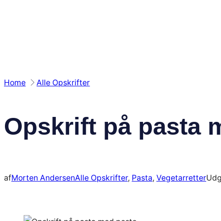
Spring
til
indhold
Home
Alle Opskrifter
Opskrift på pasta 
af
Morten Andersen
Alle Opskrifter
, 
Pasta
, 
Vegetarretter
Udg