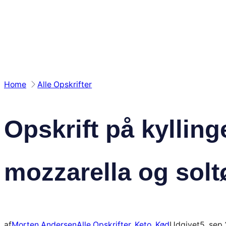
Spring
til
indhold
Home
Alle Opskrifter
Opskrift på kylling
mozzarella og solt
af
Morten Andersen
Alle Opskrifter
, 
Keto
, 
Kød
Udgivet
5. sep