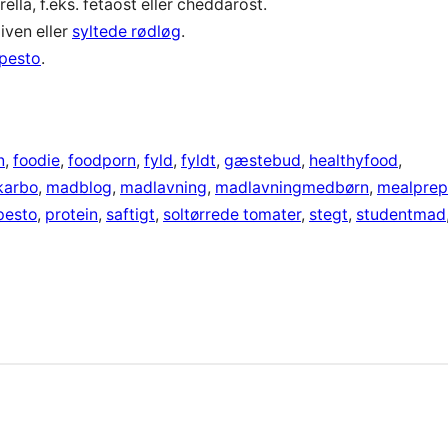
lla, f.eks. fetaost eller cheddarost.
liven eller
syltede rødløg
.
pesto
.
n
, 
foodie
, 
foodporn
, 
fyld
, 
fyldt
, 
gæstebud
, 
healthyfood
, 
karbo
, 
madblog
, 
madlavning
, 
madlavningmedbørn
, 
mealprep
pesto
, 
protein
, 
saftigt
, 
soltørrede tomater
, 
stegt
, 
studentmad