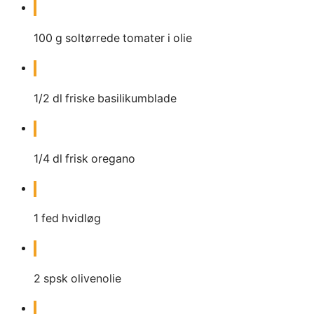
100
g
soltørrede tomater i olie
1/2
dl
friske basilikumblade
1/4
dl
frisk oregano
1
fed
hvidløg
2
spsk
olivenolie