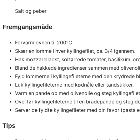
Salt og peber
Fremgangsmåde
Forvarm ovnen til 200°C.
Skær en lomme i hver kyllingefilet, ca. 3/4 igennem.
Hak mozzarellaost, soltørrede tomater, basilikum, ore
Bland de hakkede ingredienser sammen med olivenolie
Fyld lommerne i kyllingefileterne med den krydrede b
Luk kyllingefileterne med kødnåle eller tandstikker.
Varm en pande op med olivenolie og steg kyllingefilete
Overfør kyllingefileterne til en bradepande og steg de
Server de fyldte kyllingefileter med din favoritpasta el
Tips