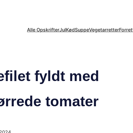
Alle Opskrifter
Jul
Kød
Suppe
Vegetarretter
Forret
efilet fyldt med
ørrede tomater
 2024