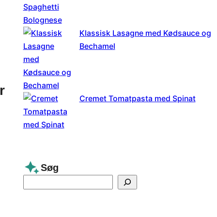
Klassisk Lasagne med Kødsauce og
Bechamel
r
Cremet Tomatpasta med Spinat
Søg
S
e
a