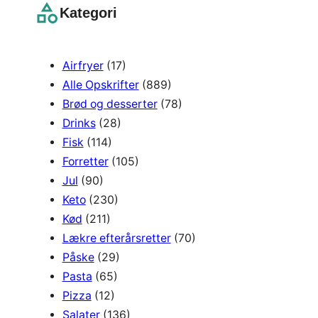
r
Kategori
c
h
Airfryer
(17)
Alle Opskrifter
(889)
Brød og desserter
(78)
Drinks
(28)
Fisk
(114)
Forretter
(105)
Jul
(90)
Keto
(230)
Kød
(211)
Lækre efterårsretter
(70)
Påske
(29)
Pasta
(65)
Pizza
(12)
Salater
(136)