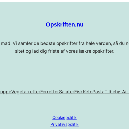
Opskriften.nu
 mad! Vi samler de bedste opskrifter fra hele verden, så du ne
sitet og lad dig friste af vores lækre opskrifter.
Suppe
Vegetarretter
Forretter
Salater
Fisk
Keto
Pasta
Tilbehør
Air
Cookiepolitik
Privatlivspolitik