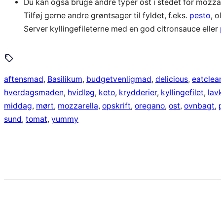
Du kan også bruge andre typer ost i stedet for mozzare
Tilføj gerne andre grøntsager til fyldet, f.eks.
pesto
, o
Server kyllingefileterne med en god citronsauce eller
aftensmad
, 
Basilikum
, 
budgetvenligmad
, 
delicious
, 
eatclea
hverdagsmaden
, 
hvidløg
, 
keto
, 
krydderier
, 
kyllingefilet
, 
lav
middag
, 
mørt
, 
mozzarella
, 
opskrift
, 
oregano
, 
ost
, 
ovnbagt
, 
sund
, 
tomat
, 
yummy