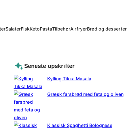
ter
Salater
Fisk
Keto
Pasta
Tilbehør
Airfryer
Brød og desserter
Seneste opskrifter
Kylling Tikka Masala
Græsk farsbrød med feta og oliven
Klassisk Spaghetti Bolognese