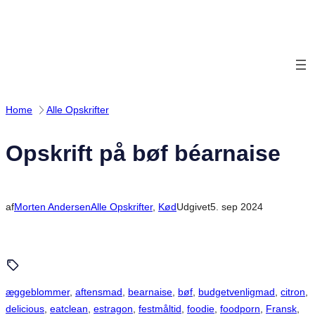
Spring
til
indhold
Home
Alle Opskrifter
Opskrift på bøf béarnaise
af
Morten Andersen
Alle Opskrifter
, 
Kød
Udgivet
5. sep 2024
æggeblommer
, 
aftensmad
, 
bearnaise
, 
bøf
, 
budgetvenligmad
, 
citron
, 
delicious
, 
eatclean
, 
estragon
, 
festmåltid
, 
foodie
, 
foodporn
, 
Fransk
, 