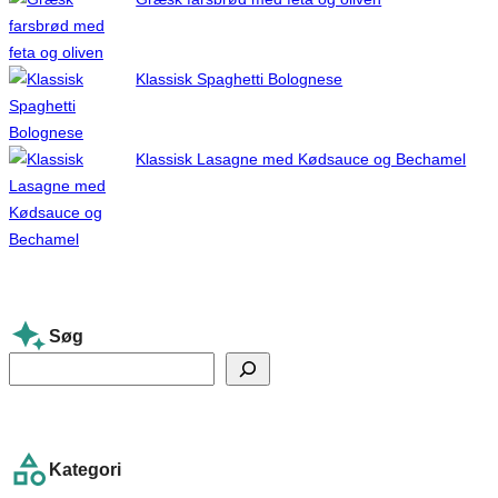
Klassisk Spaghetti Bolognese
Klassisk Lasagne med Kødsauce og Bechamel
Søg
S
e
a
r
Kategori
c