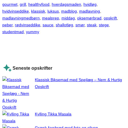
gourmet
, 
grill
, 
healthyfood
, 
hverdagsmaden
, 
hvidløg
, 
hvidvinseddike
, 
klassisk
, 
luksus
, 
madblog
, 
madlavning
, 
madlavningmedbørn
, 
mealprep
, 
middag
, 
oksemørbrad
, 
opskrift
, 
peber
, 
rødvinseddike
, 
sauce
, 
shallotløg
, 
smør
, 
steak
, 
stege
, 
studentmad
, 
yummy
Seneste opskrifter
Klassisk Biksemad med Spejlæg – Nem & Hurtig
Opskrift
Kylling Tikka Masala
Græsk farsbrød med feta og oliven