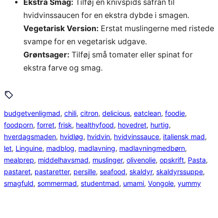
Ekstra Smag:
Tilføj en knivspids safran til
hvidvinssaucen for en ekstra dybde i smagen.
Vegetarisk Version:
Erstat muslingerne med ristede
svampe for en vegetarisk udgave.
Grøntsager:
Tilføj små tomater eller spinat for
ekstra farve og smag.
budgetvenligmad
, 
chili
, 
citron
, 
delicious
, 
eatclean
, 
foodie
, 
foodporn
, 
forret
, 
frisk
, 
healthyfood
, 
hovedret
, 
hurtig
, 
hverdagsmaden
, 
hvidløg
, 
hvidvin
, 
hvidvinssauce
, 
italiensk mad
, 
let
, 
Linguine
, 
madblog
, 
madlavning
, 
madlavningmedbørn
, 
mealprep
, 
middelhavsmad
, 
muslinger
, 
olivenolie
, 
opskrift
, 
Pasta
, 
pastaret
, 
pastaretter
, 
persille
, 
seafood
, 
skaldyr
, 
skaldyrssuppe
, 
smagfuld
, 
sommermad
, 
studentmad
, 
umami
, 
Vongole
, 
yummy