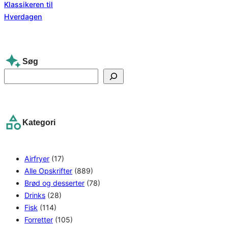
Søg
S
e
a
r
Kategori
c
h
Airfryer
(17)
Alle Opskrifter
(889)
Brød og desserter
(78)
Drinks
(28)
Fisk
(114)
Forretter
(105)