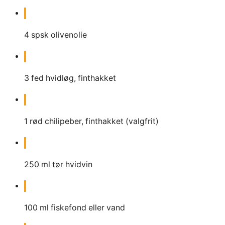
4
spsk
olivenolie
3
fed
hvidløg, finthakket
1
rød chilipeber, finthakket (valgfrit)
250
ml
tør hvidvin
100
ml
fiskefond eller vand