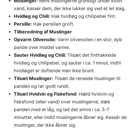
Muslinger:
Rens muslingerne grundigt under koldt
vand, kassér dem, der ikke lukker sig ved et let slag.
Hvidløg og Chili:
Hak hvidløg og chilipeber fint.
Persille:
Hak persillen groft.
Tilberedning af Muslinger
Opvarm Olivenolie:
Varm olivenolien i en stor, dyb
pande over middel varme.
Sauter Hvidløg og Chili:
Tilsæt det finthakkede
hvidløg og chilipeber, og sauter i ca. 1 minut, indtil
hvidløget er duftende men ikke brunt.
Tilsæt Muslinger:
Tilsæt de rensede muslinger til
panden og rør godt rundt.
Tilsæt Hvidvin og Fiskefond:
Hæld hvidvin og
fiskefond (eller vand) over muslingerne, dæk
panden med et låg, og lad det simre i ca. 5-7
minutter, eller indtil muslingerne åbner sig. Kassér de
muslinger, der ikke åbner sig.