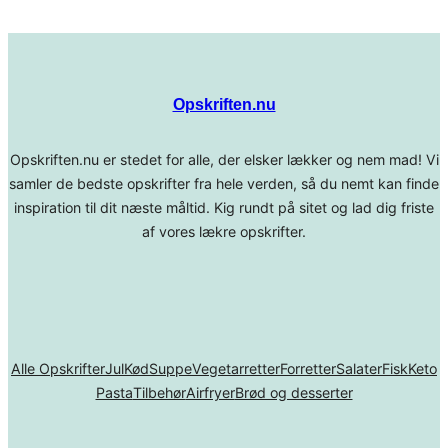
Opskriften.nu
Opskriften.nu er stedet for alle, der elsker lækker og nem mad! Vi
samler de bedste opskrifter fra hele verden, så du nemt kan finde
inspiration til dit næste måltid. Kig rundt på sitet og lad dig friste
af vores lækre opskrifter.
Alle Opskrifter
Jul
Kød
Suppe
Vegetarretter
Forretter
Salater
Fisk
Keto
Pasta
Tilbehør
Airfryer
Brød og desserter