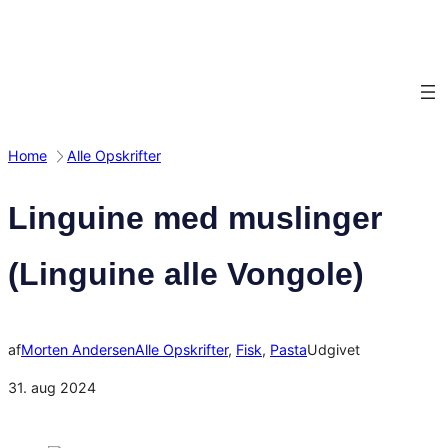
Spring
til
indhold
Home
Alle Opskrifter
Linguine med muslinger
(Linguine alle Vongole)
af
Morten Andersen
Alle Opskrifter
, 
Fisk
, 
Pasta
Udgivet
31. aug 2024