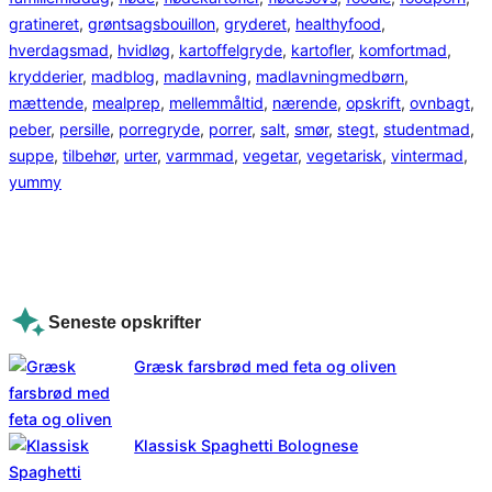
gratineret
, 
grøntsagsbouillon
, 
gryderet
, 
healthyfood
, 
hverdagsmad
, 
hvidløg
, 
kartoffelgryde
, 
kartofler
, 
komfortmad
, 
krydderier
, 
madblog
, 
madlavning
, 
madlavningmedbørn
, 
mættende
, 
mealprep
, 
mellemmåltid
, 
nærende
, 
opskrift
, 
ovnbagt
, 
peber
, 
persille
, 
porregryde
, 
porrer
, 
salt
, 
smør
, 
stegt
, 
studentmad
, 
suppe
, 
tilbehør
, 
urter
, 
varmmad
, 
vegetar
, 
vegetarisk
, 
vintermad
, 
yummy
Seneste opskrifter
Græsk farsbrød med feta og oliven
Klassisk Spaghetti Bolognese