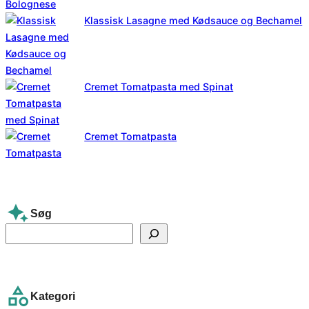
Klassisk Lasagne med Kødsauce og Bechamel
Cremet Tomatpasta med Spinat
Cremet Tomatpasta
Søg
S
e
a
r
Kategori
c