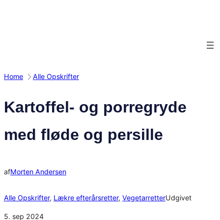
Spring
til
indhold
Home
Alle Opskrifter
Kartoffel- og porregryde
med fløde og persille
af
Morten Andersen
Alle Opskrifter
, 
Lækre efterårsretter
, 
Vegetarretter
Udgivet
5. sep 2024