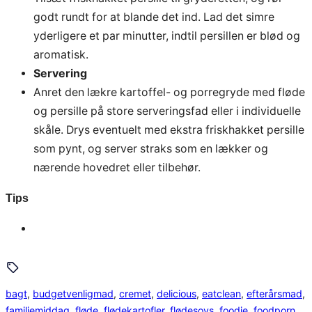
godt rundt for at blande det ind. Lad det simre
yderligere et par minutter, indtil persillen er blød og
aromatisk.
Servering
Anret den lækre kartoffel- og porregryde med fløde
og persille på store serveringsfad eller i individuelle
skåle. Drys eventuelt med ekstra friskhakket persille
som pynt, og server straks som en lækker og
nærende hovedret eller tilbehør.
Tips
bagt
, 
budgetvenligmad
, 
cremet
, 
delicious
, 
eatclean
, 
efterårsmad
, 
familiemiddag
, 
fløde
, 
flødekartofler
, 
flødesovs
, 
foodie
, 
foodporn
, 