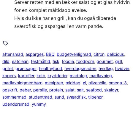
Server retten med en lækker salat og et glas hvidvin
for en komplet måltidsoplevelse.
Hvis du ikke har en grill, kan du også tilberede
sværdfisk og asparges i en varm pande.
aftensmad
, 
asparges
, 
BBQ
, 
budgetvenligmad
, 
citron
, 
delicious
, 
dild
, 
eatclean
, 
festmåltid
, 
fisk
, 
foodie
, 
foodporn
, 
gourmet
, 
grill
, 
grillet
, 
grøntsager
, 
healthyfood
, 
hverdagsmaden
, 
hvidløg
, 
hvidvin
, 
kapers
, 
kartofler
, 
keto
, 
krydderier
, 
madblog
, 
madlavning
, 
madlavningmedbørn
, 
mealprep
, 
middag
, 
øl
, 
olivenolie
, 
omega-3
, 
opskrift
, 
peber
, 
persille
, 
protein
, 
salat
, 
salt
, 
seafood
, 
skaldyr
, 
sommermad
, 
studentmad
, 
sund
, 
sværdfisk
, 
tilbehør
, 
udendørsmad
, 
yummy