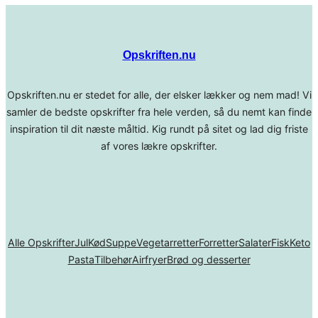
Opskriften.nu
Opskriften.nu er stedet for alle, der elsker lækker og nem mad! Vi
samler de bedste opskrifter fra hele verden, så du nemt kan finde
inspiration til dit næste måltid. Kig rundt på sitet og lad dig friste
af vores lækre opskrifter.
Alle Opskrifter
Jul
Kød
Suppe
Vegetarretter
Forretter
Salater
Fisk
Keto
Pasta
Tilbehør
Airfryer
Brød og desserter