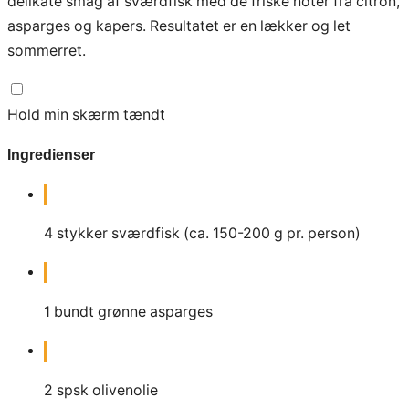
delikate smag af sværdfisk med de friske noter fra citron,
asparges og kapers. Resultatet er en lækker og let
sommerret.
Hold min skærm tændt
Ingredienser
4
stykker sværdfisk (ca. 150-200 g pr. person)
1
bundt
grønne asparges
2
spsk
olivenolie