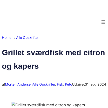
Spring
til
indhold
Home
Alle Opskrifter
Grillet sværdfisk med citron
og kapers
af
Morten Andersen
Alle Opskrifter
, 
Fisk
, 
Keto
Udgivet
31. aug 2024