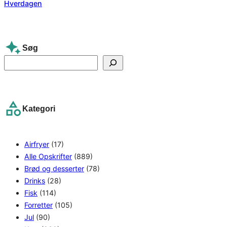
Søg
S
e
a
r
Kategori
c
h
Airfryer
(17)
Alle Opskrifter
(889)
Brød og desserter
(78)
Drinks
(28)
Fisk
(114)
Forretter
(105)
Jul
(90)