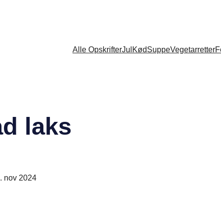
Alle Opskrifter
Jul
Kød
Suppe
Vegetarretter
F
d laks
. nov 2024