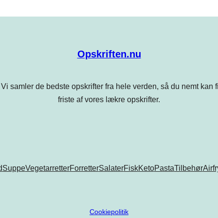
Opskriften.nu
Vi samler de bedste opskrifter fra hele verden, så du nemt kan find
friste af vores lækre opskrifter.
d
Suppe
Vegetarretter
Forretter
Salater
Fisk
Keto
Pasta
Tilbehør
Airf
Cookiepolitik