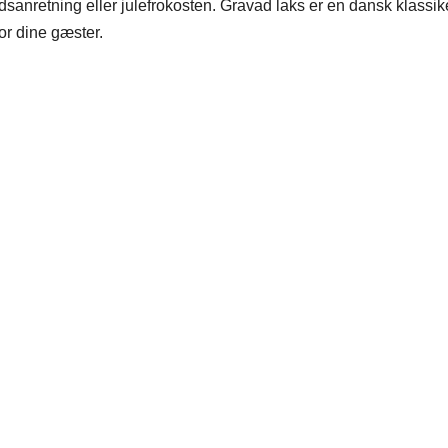
ødsanretning eller julefrokosten. Gravad laks er en dansk klassik
for dine gæster.