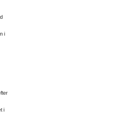
ed
n i
fter
t i