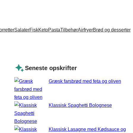
orretter
Salater
Fisk
Keto
Pasta
Tilbehør
Airfryer
Brød og desserter
Seneste opskrifter
Græsk farsbrød med feta og oliven
Klassisk Spaghetti Bolognese
Klassisk Lasagne med Kødsauce og