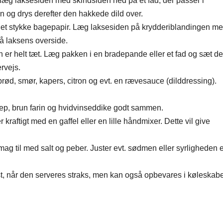
g læg laksesiden med skindsiden ned på et fad, der passer i
n og drys derefter den hakkede dild over.
å et stykke bagepapir. Læg laksesiden på krydderiblandingen m
å laksens overside.
n er helt tæt. Læg pakken i en bradepande eller et fad og sæt de
rvejs.
rød, smør, kapers, citron og evt. en rævesauce (dilddressing).
nep, brun farin og hvidvinseddike godt sammen.
 kraftigt med en gaffel eller en lille håndmixer. Dette vil give
mag til med salt og peber. Juster evt. sødmen eller syrligheden e
t, når den serveres straks, men kan også opbevares i køleskabe