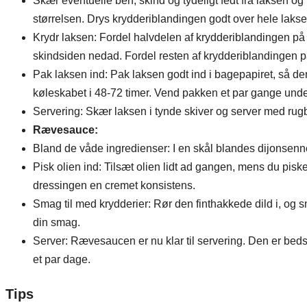
Skær eventuelle ben, skind og tydeligt fedt fra laksen o
størrelsen. Drys krydderiblandingen godt over hele lakse
Krydr laksen: Fordel halvdelen af krydderiblandingen p
skindsiden nedad. Fordel resten af krydderiblandingen p
Pak laksen ind: Pak laksen godt ind i bagepapiret, så de
køleskabet i 48-72 timer. Vend pakken et par gange unde
Servering: Skær laksen i tynde skiver og server med rugb
Rævesauce:
Bland de våde ingredienser: I en skål blandes dijonsen
Pisk olien ind: Tilsæt olien lidt ad gangen, mens du pisker
dressingen en cremet konsistens.
Smag til med krydderier: Rør den finthakkede dild i, og s
din smag.
Server: Rævesaucen er nu klar til servering. Den er beds
et par dage.
Tips