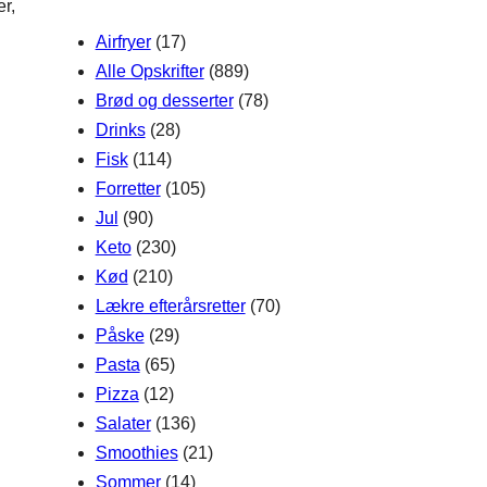
er,
h
Airfryer
(17)
Alle Opskrifter
(889)
Brød og desserter
(78)
Drinks
(28)
Fisk
(114)
Forretter
(105)
Jul
(90)
Keto
(230)
Kød
(210)
Lækre efterårsretter
(70)
Påske
(29)
Pasta
(65)
Pizza
(12)
Salater
(136)
Smoothies
(21)
Sommer
(14)