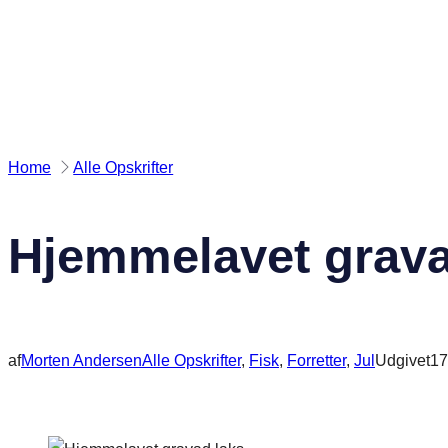
Spring
til
indhold
Home
Alle Opskrifter
Hjemmelavet grava
af
Morten Andersen
Alle Opskrifter
, 
Fisk
, 
Forretter
, 
Jul
Udgivet
17