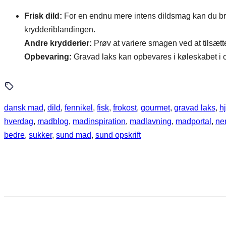
Frisk dild:
For en endnu mere intens dildsmag kan du bruge 
krydderiblandingen.
Andre krydderier:
Prøv at variere smagen ved at tilsætt
Opbevaring:
Gravad laks kan opbevares i køleskabet i op
dansk mad
, 
dild
, 
fennikel
, 
fisk
, 
frokost
, 
gourmet
, 
gravad laks
, 
h
hverdag
, 
madblog
, 
madinspiration
, 
madlavning
, 
madportal
, 
ne
bedre
, 
sukker
, 
sund mad
, 
sund opskrift