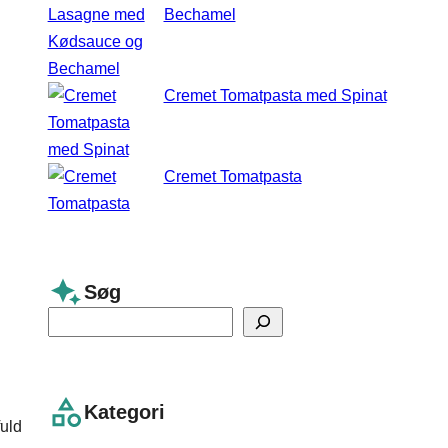
Bechamel
Cremet Tomatpasta med Spinat
Cremet Tomatpasta
Søg
S
e
a
r
Kategori
fuld
c