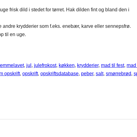
frisk dild i stedet for tørret. Hak dilden fint og bland den i
e andre krydderier som f.eks. enebær, karve eller sennepsfrø.
 til en uge.
jemmelavet
, 
jul
, 
julefrokost
, 
køkken
, 
krydderier
, 
mad til fest
, 
mad t
m opskrift
, 
opskrift
, 
opskriftsdatabase
, 
peber
, 
salt
, 
smørrebrød
, 
s