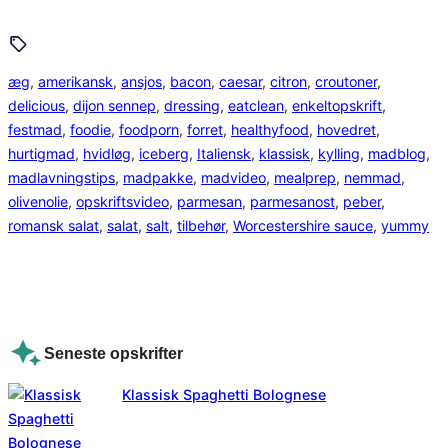
æg
, 
amerikansk
, 
ansjos
, 
bacon
, 
caesar
, 
citron
, 
croutoner
, 
delicious
, 
dijon sennep
, 
dressing
, 
eatclean
, 
enkeltopskrift
, 
festmad
, 
foodie
, 
foodporn
, 
forret
, 
healthyfood
, 
hovedret
, 
hurtigmad
, 
hvidløg
, 
iceberg
, 
Italiensk
, 
klassisk
, 
kylling
, 
madblog
, 
madlavningstips
, 
madpakke
, 
madvideo
, 
mealprep
, 
nemmad
, 
olivenolie
, 
opskriftsvideo
, 
parmesan
, 
parmesanost
, 
peber
, 
romansk salat
, 
salat
, 
salt
, 
tilbehør
, 
Worcestershire sauce
, 
yummy
Seneste opskrifter
Klassisk Spaghetti Bolognese