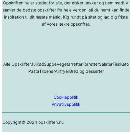
Opskriften.nu er stedet for alle, der elsker lækker og nem mad! Vi
samler de bedste opskrifter fra hele verden, så du nemt kan finde
inspiration til dit næste måltid. Kig rundt på sitet og lad dig friste
af vores lækre opskrifter.
Alle Opskrifter
Jul
Kød
Suppe
Vegetarretter
Forretter
Salater
Fisk
Keto
Pasta
Tilbehør
Airfryer
Brød og desserter
Cookiepolitik
Privatlivspolitik
Copyright© 2024 opskriften.nu