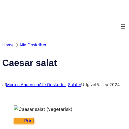
Spring
til
indhold
Home
Alle Opskrifter
Caesar salat
af
Morten Andersen
Alle Opskrifter
, 
Salater
Udgivet
5. sep 2024
Print