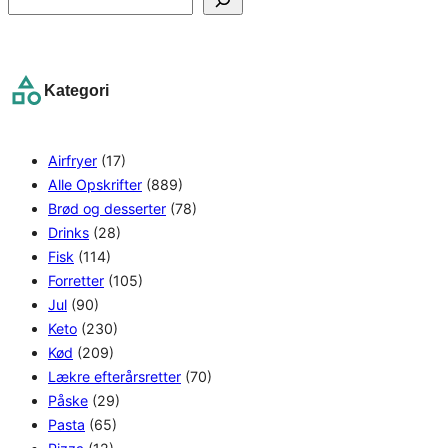
e
a
r
Kategori
c
h
Airfryer
(17)
Alle Opskrifter
(889)
Brød og desserter
(78)
Drinks
(28)
Fisk
(114)
Forretter
(105)
Jul
(90)
Keto
(230)
Kød
(209)
Lækre efterårsretter
(70)
Påske
(29)
Pasta
(65)