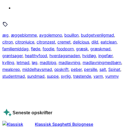
æg
, 
æggeblomme
, 
avgolemono
, 
bouillon
, 
budgetvenligmad
, 
citron
, 
citronjuice
, 
citronzest
, 
cremet
, 
delicious
, 
dild
, 
eatclean
, 
familiemiddag
, 
fløde
, 
foodie
, 
foodporn
, 
græsk
, 
græskmad
, 
grøntsager
, 
healthyfood
, 
hverdagsmaden
, 
hvidløg
, 
ingefær
, 
kylling
, 
letmad
, 
løg
, 
madblog
, 
madlavning
, 
madlavningmedbørn
, 
mealprep
, 
middelhavsmad
, 
opskrift
, 
peber
, 
persille
, 
salt
, 
Spinat
, 
studentmad
, 
sundmad
, 
suppe
, 
syrlig
, 
trøstende
, 
varm
, 
yummy
Seneste opskrifter
Klassisk Spaghetti Bolognese