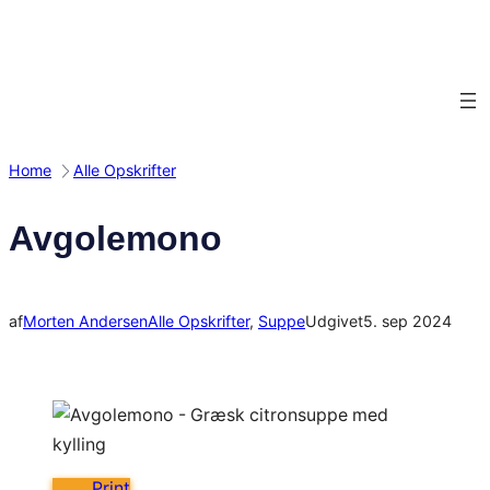
Spring
til
indhold
Home
Alle Opskrifter
Avgolemono
af
Morten Andersen
Alle Opskrifter
, 
Suppe
Udgivet
5. sep 2024
Print