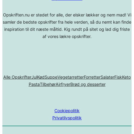
Opskriften.nu er stedet for alle, der elsker lækker og nem mad! Vi
samler de bedste opskrifter fra hele verden, så du nemt kan finde
inspiration til dit næste måltid. Kig rundt på sitet og lad dig friste
af vores lækre opskrifter.
Alle Opskrifter
Jul
Kød
Suppe
Vegetarretter
Forretter
Salater
Fisk
Keto
Pasta
Tilbehør
Airfryer
Brød og desserter
Cookiepolitik
Privatlivspolitik