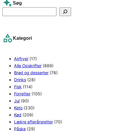
Søg
S
e
a
r
Kategori
c
h
Airfryer
(17)
Alle Opskrifter
(889)
Brød og desserter
(78)
Drinks
(28)
Fisk
(114)
Forretter
(105)
Jul
(90)
Keto
(230)
Kød
(209)
Lækre efterårsretter
(70)
Påske
(29)