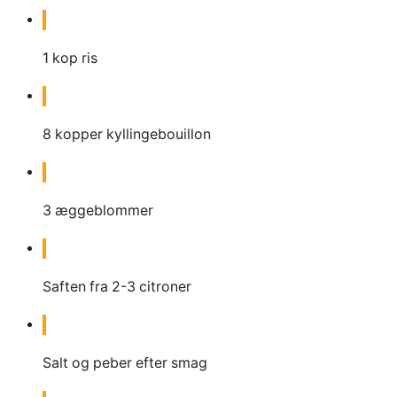
1
kop
ris
8
kopper
kyllingebouillon
3
æggeblommer
Saften fra 2-3 citroner
Salt og peber efter smag