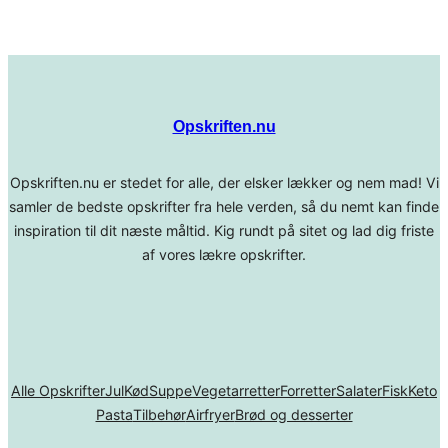
Opskriften.nu
Opskriften.nu er stedet for alle, der elsker lækker og nem mad! Vi
samler de bedste opskrifter fra hele verden, så du nemt kan finde
inspiration til dit næste måltid. Kig rundt på sitet og lad dig friste
af vores lækre opskrifter.
Alle Opskrifter
Jul
Kød
Suppe
Vegetarretter
Forretter
Salater
Fisk
Keto
Pasta
Tilbehør
Airfryer
Brød og desserter