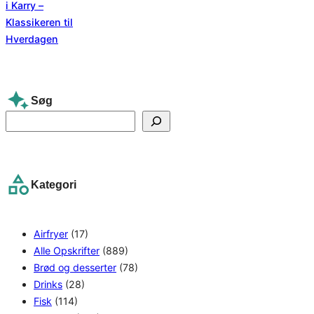
Søg
S
e
a
r
Kategori
c
h
Airfryer
(17)
Alle Opskrifter
(889)
Brød og desserter
(78)
Drinks
(28)
Fisk
(114)