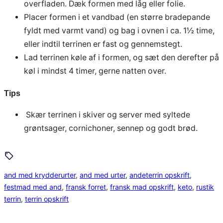
overfladen. Dæk formen med låg eller folie.
Placer formen i et vandbad (en større bradepande
fyldt med varmt vand) og bag i ovnen i ca. 1½ time,
eller indtil terrinen er fast og gennemstegt.
Lad terrinen køle af i formen, og sæt den derefter på
køl i mindst 4 timer, gerne natten over.
Tips
Skær terrinen i skiver og server med syltede
grøntsager, cornichoner, sennep og godt brød.
and med krydderurter
, 
and med urter
, 
andeterrin opskrift
, 
festmad med and
, 
fransk forret
, 
fransk mad opskrift
, 
keto
, 
rustik
terrin
, 
terrin opskrift