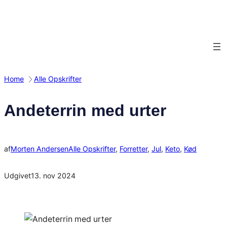
Spring
til
indhold
Home
Alle Opskrifter
Andeterrin med urter
af
Morten Andersen
Alle Opskrifter
, 
Forretter
, 
Jul
, 
Keto
, 
Kød
Udgivet
13. nov 2024