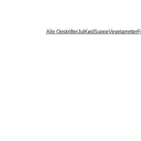
Alle Opskrifter
Jul
Kød
Suppe
Vegetarretter
F