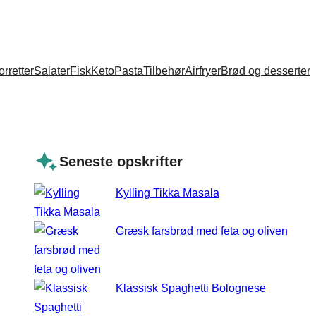
orretter
Salater
Fisk
Keto
Pasta
Tilbehør
Airfryer
Brød og desserter
Seneste opskrifter
Kylling Tikka Masala
Græsk farsbrød med feta og oliven
Klassisk Spaghetti Bolognese