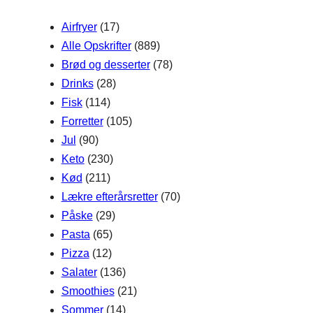
h
Airfryer
(17)
Alle Opskrifter
(889)
Brød og desserter
(78)
Drinks
(28)
Fisk
(114)
Forretter
(105)
Jul
(90)
Keto
(230)
Kød
(211)
Lækre efterårsretter
(70)
Påske
(29)
Pasta
(65)
Pizza
(12)
Salater
(136)
Smoothies
(21)
Sommer
(14)