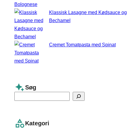
Klassisk Lasagne med Kødsauce og
Bechamel
Cremet Tomatpasta med Spinat
Søg
S
e
a
r
Kategori
c