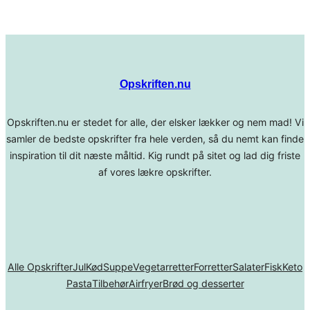
Opskriften.nu
Opskriften.nu er stedet for alle, der elsker lækker og nem mad! Vi
samler de bedste opskrifter fra hele verden, så du nemt kan finde
inspiration til dit næste måltid. Kig rundt på sitet og lad dig friste
af vores lækre opskrifter.
Alle Opskrifter
Jul
Kød
Suppe
Vegetarretter
Forretter
Salater
Fisk
Keto
Pasta
Tilbehør
Airfryer
Brød og desserter