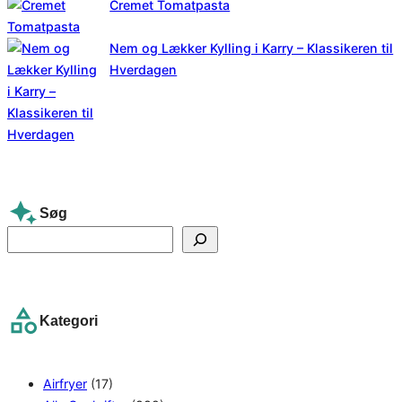
Cremet Tomatpasta
Nem og Lækker Kylling i Karry – Klassikeren til
Hverdagen
Søg
S
e
a
r
Kategori
c
h
Airfryer
(17)