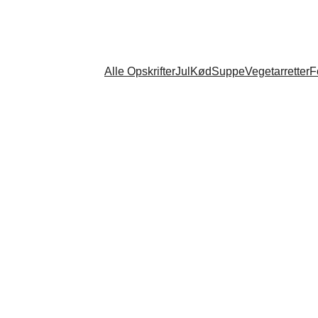
Alle Opskrifter
Jul
Kød
Suppe
Vegetarretter
F