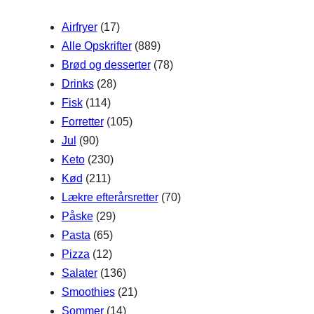
h
Airfryer
(17)
Alle Opskrifter
(889)
Brød og desserter
(78)
Drinks
(28)
Fisk
(114)
Forretter
(105)
Jul
(90)
Keto
(230)
Kød
(211)
Lækre efterårsretter
(70)
Påske
(29)
Pasta
(65)
Pizza
(12)
Salater
(136)
Smoothies
(21)
Sommer
(14)