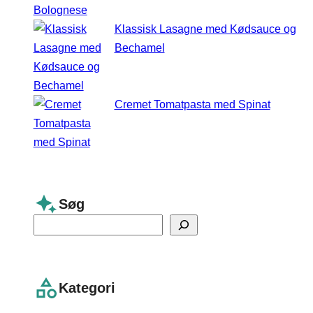
Klassisk Lasagne med Kødsauce og
Bechamel
Cremet Tomatpasta med Spinat
Søg
S
e
a
r
Kategori
c