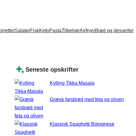
orretter
Salater
Fisk
Keto
Pasta
Tilbehør
Airfryer
Brød og desserter
Seneste opskrifter
Kylling Tikka Masala
Græsk farsbrød med feta og oliven
Klassisk Spaghetti Bolognese