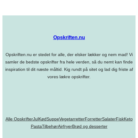
Opskriften.nu
Opskriften.nu er stedet for alle, der elsker lækker og nem mad! Vi
samler de bedste opskrifter fra hele verden, så du nemt kan finde
inspiration til dit næste måltid. Kig rundt på sitet og lad dig friste af
vores lækre opskrifter.
Alle Opskrifter
Jul
Kød
Suppe
Vegetarretter
Forretter
Salater
Fisk
Keto
Pasta
Tilbehør
Airfryer
Brød og desserter