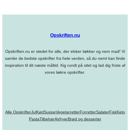
Opskriften.nu
Opskriften.nu er stedet for alle, der elsker lækker og nem mad! Vi
samler de bedste opskrifter fra hele verden, så du nemt kan finde
inspiration til dit næste måltid. Kig rundt på sitet og lad dig friste af
vores lækre opskrifter.
Alle Opskrifter
Jul
Kød
Suppe
Vegetarretter
Forretter
Salater
Fisk
Keto
Pasta
Tilbehør
Airfryer
Brød og desserter