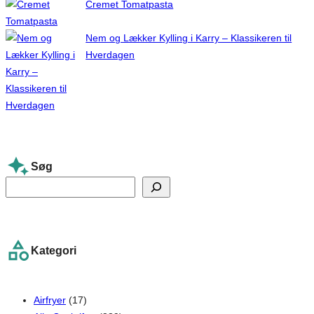
Cremet Tomatpasta
Nem og Lækker Kylling i Karry – Klassikeren til
Hverdagen
Søg
S
e
a
r
Kategori
c
h
Airfryer
(17)