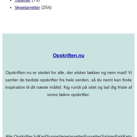
Vegetarretter
(254)
Opskriften.nu
Opskriften.nu er stedet for alle, der elsker lækker og nem mad! Vi
samler de bedste opskrifter fra hele verden, så du nemt kan finde
inspiration til dit næste måltid. Kig rundt på sitet og lad dig friste af
vores lækre opskrifter.
Alle Opskrifter
Jul
Kød
Suppe
Vegetarretter
Forretter
Salater
Fisk
Keto