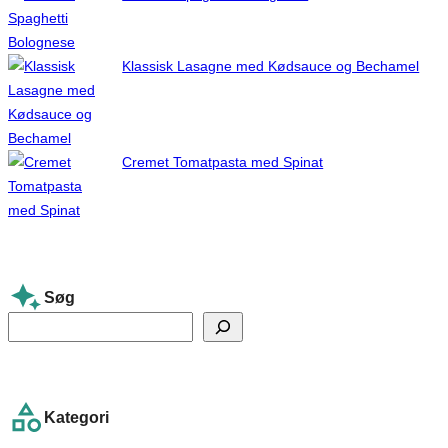
Klassisk Lasagne med Kødsauce og Bechamel
Cremet Tomatpasta med Spinat
Søg
S
e
a
r
Kategori
c
h