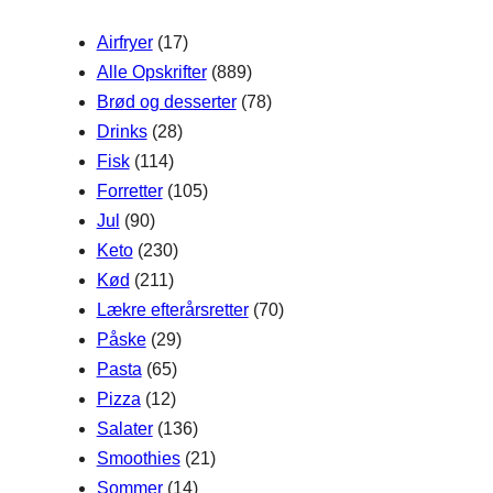
h
Airfryer
(17)
Alle Opskrifter
(889)
Brød og desserter
(78)
Drinks
(28)
Fisk
(114)
Forretter
(105)
Jul
(90)
Keto
(230)
Kød
(211)
Lækre efterårsretter
(70)
Påske
(29)
Pasta
(65)
Pizza
(12)
Salater
(136)
Smoothies
(21)
Sommer
(14)