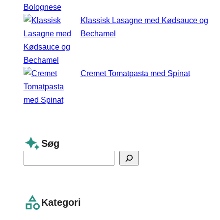
Klassisk Lasagne med Kødsauce og
Bechamel
Cremet Tomatpasta med Spinat
Søg
S
e
a
r
Kategori
c