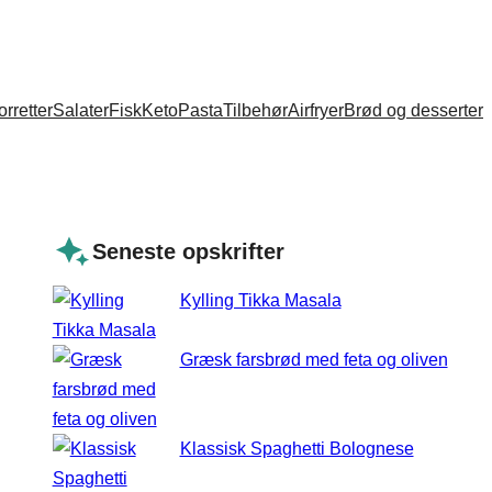
orretter
Salater
Fisk
Keto
Pasta
Tilbehør
Airfryer
Brød og desserter
Seneste opskrifter
Kylling Tikka Masala
Græsk farsbrød med feta og oliven
Klassisk Spaghetti Bolognese