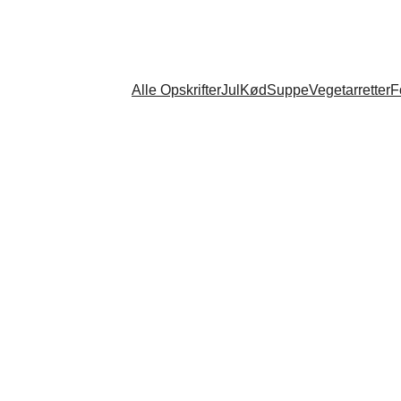
Alle Opskrifter
Jul
Kød
Suppe
Vegetarretter
F