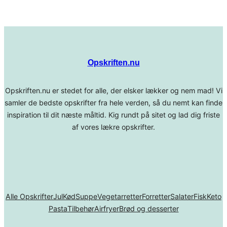
Opskriften.nu
Opskriften.nu er stedet for alle, der elsker lækker og nem mad! Vi
samler de bedste opskrifter fra hele verden, så du nemt kan finde
inspiration til dit næste måltid. Kig rundt på sitet og lad dig friste
af vores lækre opskrifter.
Alle Opskrifter
Jul
Kød
Suppe
Vegetarretter
Forretter
Salater
Fisk
Keto
Pasta
Tilbehør
Airfryer
Brød og desserter