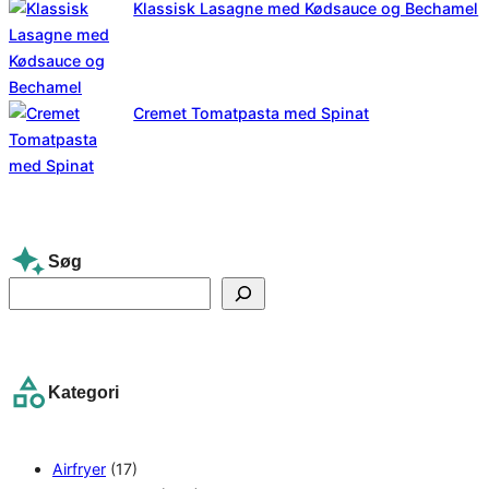
Klassisk Lasagne med Kødsauce og Bechamel
Cremet Tomatpasta med Spinat
Søg
S
e
a
r
Kategori
c
h
Airfryer
(17)