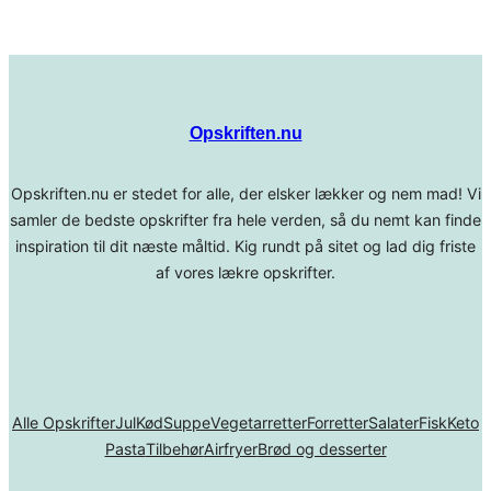
Opskriften.nu
Opskriften.nu er stedet for alle, der elsker lækker og nem mad! Vi
samler de bedste opskrifter fra hele verden, så du nemt kan finde
inspiration til dit næste måltid. Kig rundt på sitet og lad dig friste
af vores lækre opskrifter.
Alle Opskrifter
Jul
Kød
Suppe
Vegetarretter
Forretter
Salater
Fisk
Keto
Pasta
Tilbehør
Airfryer
Brød og desserter