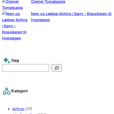
Cremet Tomatpasta
Nem og Lækker Kylling i Karry – Klassikeren til
Hverdagen
Søg
S
e
a
r
Kategori
c
h
Airfryer
(17)