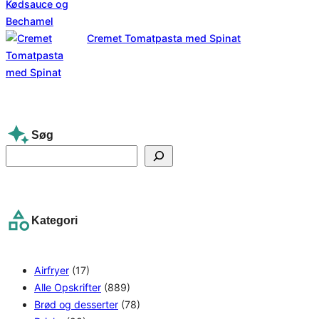
Cremet Tomatpasta med Spinat
Søg
S
e
a
r
Kategori
c
h
Airfryer
(17)
Alle Opskrifter
(889)
Brød og desserter
(78)