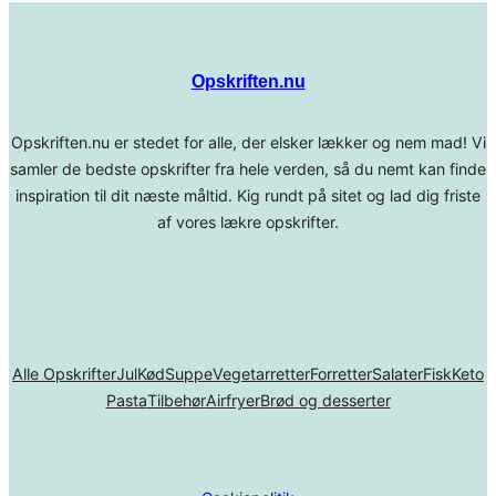
Opskriften.nu
Opskriften.nu er stedet for alle, der elsker lækker og nem mad! Vi
samler de bedste opskrifter fra hele verden, så du nemt kan finde
inspiration til dit næste måltid. Kig rundt på sitet og lad dig friste
af vores lækre opskrifter.
Alle Opskrifter
Jul
Kød
Suppe
Vegetarretter
Forretter
Salater
Fisk
Keto
Pasta
Tilbehør
Airfryer
Brød og desserter