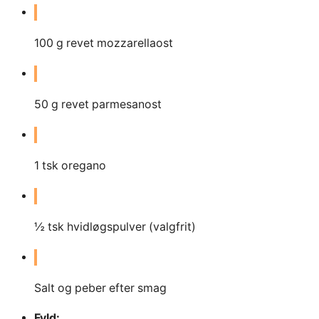
100
g
revet mozzarellaost
50
g
revet parmesanost
1
tsk oregano
½ tsk hvidløgspulver (valgfrit)
Salt og peber efter smag
Fyld: