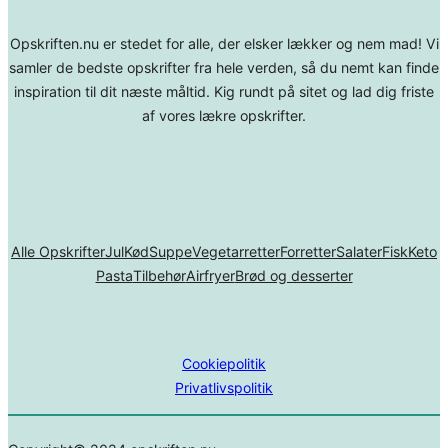
Opskriften.nu er stedet for alle, der elsker lækker og nem mad! Vi
samler de bedste opskrifter fra hele verden, så du nemt kan finde
inspiration til dit næste måltid. Kig rundt på sitet og lad dig friste
af vores lækre opskrifter.
Alle Opskrifter
Jul
Kød
Suppe
Vegetarretter
Forretter
Salater
Fisk
Keto
Pasta
Tilbehør
Airfryer
Brød og desserter
Cookiepolitik
Privatlivspolitik