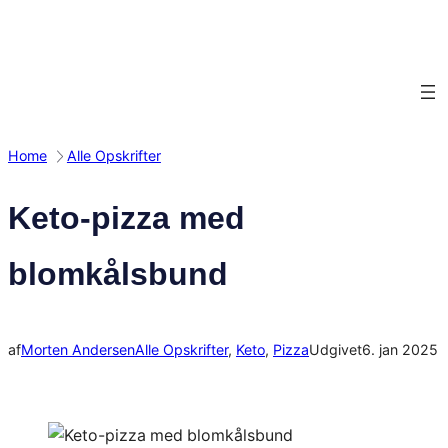
Spring
til
indhold
Home
Alle Opskrifter
Keto-pizza med
blomkålsbund
af
Morten Andersen
Alle Opskrifter
, 
Keto
, 
Pizza
Udgivet
6. jan 2025