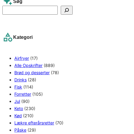
Søg
S
e
a
r
Kategori
c
h
Airfryer
(17)
Alle Opskrifter
(889)
Brød og desserter
(78)
Drinks
(28)
Fisk
(114)
Forretter
(105)
Jul
(90)
Keto
(230)
Kød
(210)
Lækre efterårsretter
(70)
Påske
(29)