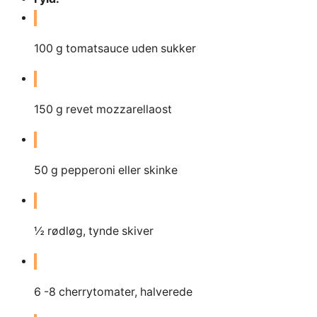
100
g
tomatsauce uden sukker
150
g
revet mozzarellaost
50
g
pepperoni eller skinke
½
rødløg, tynde skiver
6 -8
cherrytomater, halverede