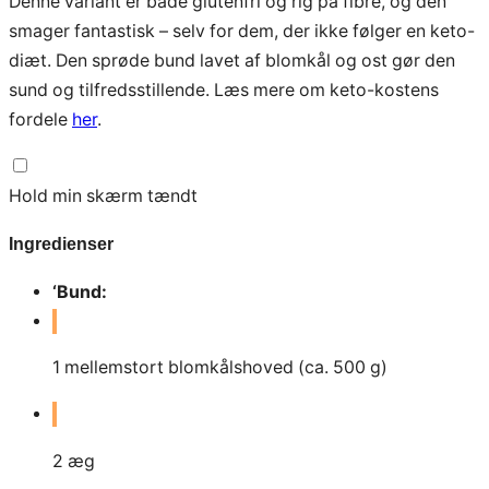
Denne variant er både glutenfri og rig på fibre, og den
smager fantastisk – selv for dem, der ikke følger en keto-
diæt. Den sprøde bund lavet af blomkål og ost gør den
sund og tilfredsstillende. Læs mere om keto-kostens
fordele
her
.
Hold min skærm tændt
Ingredienser
‘Bund:
1
mellemstort blomkålshoved (ca. 500 g)
2
æg