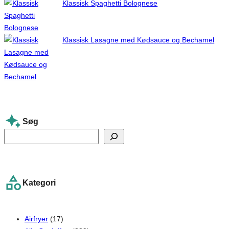
Klassisk Spaghetti Bolognese
Klassisk Lasagne med Kødsauce og Bechamel
Søg
S
e
a
r
Kategori
c
h
Airfryer
(17)