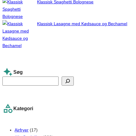
Klassisk Spaghetti Bolognese
Klassisk Lasagne med Kødsauce og Bechamel
Søg
S
e
a
r
Kategori
c
h
Airfryer
(17)