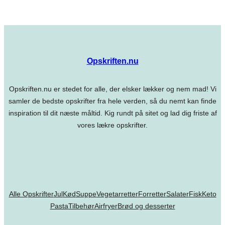
Opskriften.nu
Opskriften.nu er stedet for alle, der elsker lækker og nem mad! Vi
samler de bedste opskrifter fra hele verden, så du nemt kan finde
inspiration til dit næste måltid. Kig rundt på sitet og lad dig friste af
vores lækre opskrifter.
Alle Opskrifter
Jul
Kød
Suppe
Vegetarretter
Forretter
Salater
Fisk
Keto
Pasta
Tilbehør
Airfryer
Brød og desserter