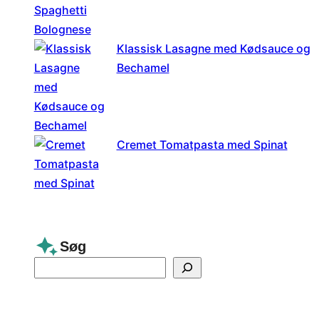
Klassisk Lasagne med Kødsauce og
Bechamel
Cremet Tomatpasta med Spinat
Søg
S
e
a