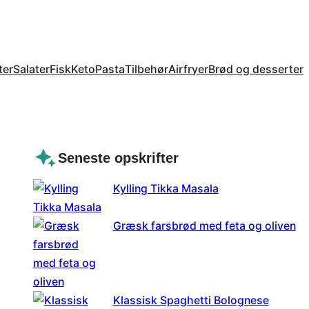
ter
Salater
Fisk
Keto
Pasta
Tilbehør
Airfryer
Brød og desserter
Seneste opskrifter
Kylling Tikka Masala
Græsk farsbrød med feta og oliven
Klassisk Spaghetti Bolognese