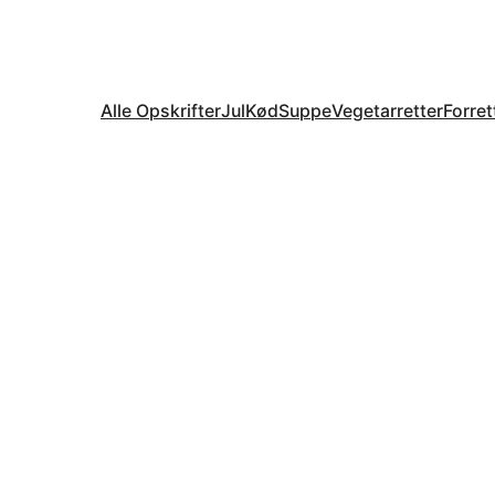
Alle Opskrifter
Jul
Kød
Suppe
Vegetarretter
Forret