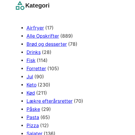
r
Kategori
c
h
Airfryer
(17)
Alle Opskrifter
(889)
Brød og desserter
(78)
Drinks
(28)
Fisk
(114)
Forretter
(105)
Jul
(90)
Keto
(230)
Kød
(211)
Lækre efterårsretter
(70)
Påske
(29)
Pasta
(65)
Pizza
(12)
Salater
(136)