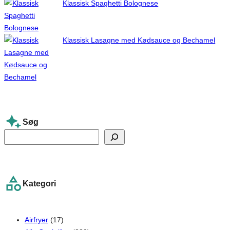
Klassisk Spaghetti Bolognese
Klassisk Lasagne med Kødsauce og Bechamel
Søg
S
e
a
r
Kategori
c
h
Airfryer
(17)