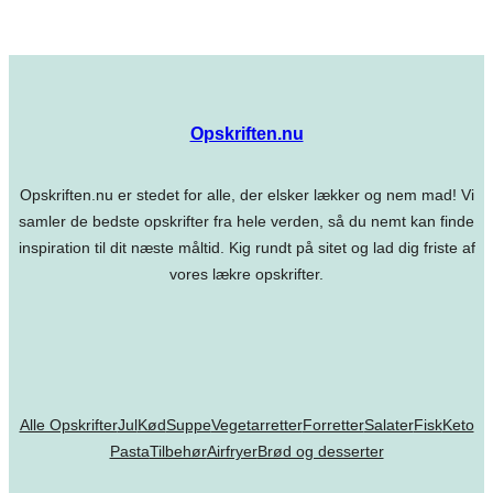
Opskriften.nu
Opskriften.nu er stedet for alle, der elsker lækker og nem mad! Vi
samler de bedste opskrifter fra hele verden, så du nemt kan finde
inspiration til dit næste måltid. Kig rundt på sitet og lad dig friste af
vores lækre opskrifter.
Alle Opskrifter
Jul
Kød
Suppe
Vegetarretter
Forretter
Salater
Fisk
Keto
Pasta
Tilbehør
Airfryer
Brød og desserter