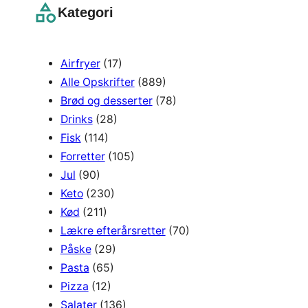
r
Kategori
c
h
Airfryer
(17)
Alle Opskrifter
(889)
Brød og desserter
(78)
Drinks
(28)
Fisk
(114)
Forretter
(105)
Jul
(90)
Keto
(230)
Kød
(211)
Lækre efterårsretter
(70)
Påske
(29)
Pasta
(65)
Pizza
(12)
Salater
(136)