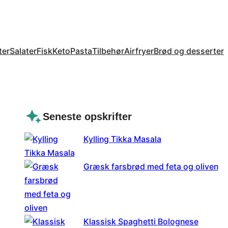
ter
Salater
Fisk
Keto
Pasta
Tilbehør
Airfryer
Brød og desserter
Seneste opskrifter
Kylling Tikka Masala
Græsk farsbrød med feta og oliven
Klassisk Spaghetti Bolognese