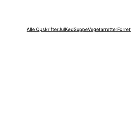
Alle Opskrifter
Jul
Kød
Suppe
Vegetarretter
Forret