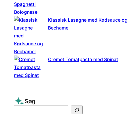
Klassisk Lasagne med Kødsauce og
Bechamel
Cremet Tomatpasta med Spinat
Søg
S
e
a