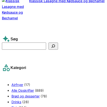
Klassisk Lasagne med Kødsauce og Bechamel
Søg
S
e
a
r
Kategori
c
h
Airfryer
(17)
Alle Opskrifter
(889)
Brød og desserter
(78)
Drinks
(28)