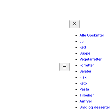
Alle Opskrifter
Jul
Kød
Suppe
Vegetarretter
Forretter
Salater
Fisk
Keto
Pasta
Tilbehør
Airfryer
Brød og desserter