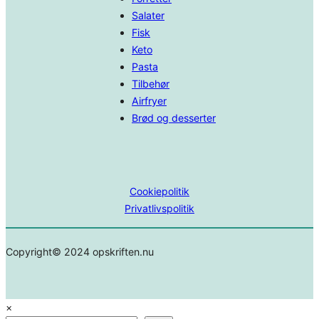
Salater
Fisk
Keto
Pasta
Tilbehør
Airfryer
Brød og desserter
Cookiepolitik
Privatlivspolitik
Copyright© 2024 opskriften.nu
×