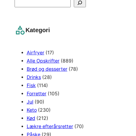
S
e
a
r
Kategori
c
h
Airfryer
(17)
Alle Opskrifter
(889)
Brød og desserter
(78)
Drinks
(28)
Fisk
(114)
Forretter
(105)
Jul
(90)
Keto
(230)
Kød
(212)
Lækre efterårsretter
(70)
Påske
(29)