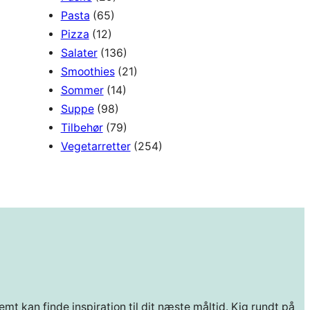
Pasta
(65)
Pizza
(12)
Salater
(136)
Smoothies
(21)
Sommer
(14)
Suppe
(98)
Tilbehør
(79)
Vegetarretter
(254)
mt kan finde inspiration til dit næste måltid. Kig rundt på