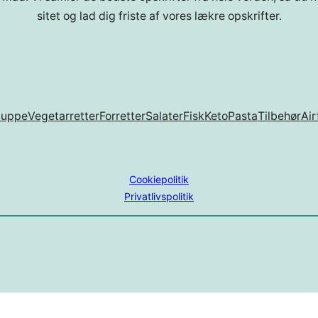
sitet og lad dig friste af vores lækre opskrifter.
Suppe
Vegetarretter
Forretter
Salater
Fisk
Keto
Pasta
Tilbehør
Air
Cookiepolitik
Privatlivspolitik