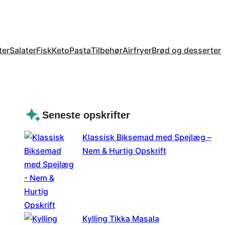
ter
Salater
Fisk
Keto
Pasta
Tilbehør
Airfryer
Brød og desserter
Seneste opskrifter
Klassisk Biksemad med Spejlæg –
Nem & Hurtig Opskrift
Kylling Tikka Masala