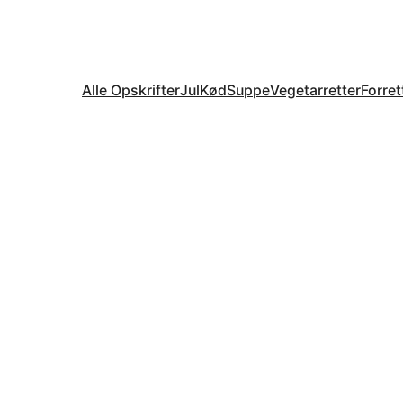
Alle Opskrifter
Jul
Kød
Suppe
Vegetarretter
Forret