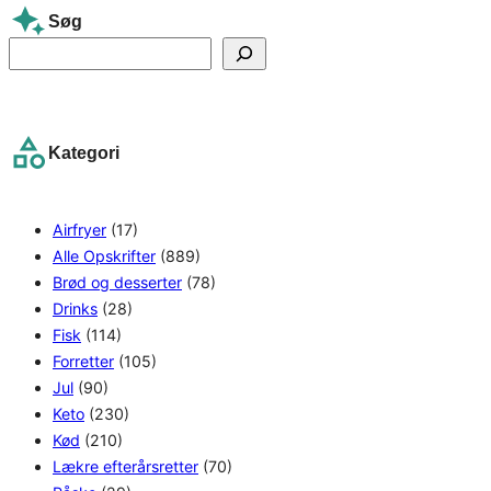
Søg
S
e
a
r
Kategori
c
h
Airfryer
(17)
Alle Opskrifter
(889)
Brød og desserter
(78)
Drinks
(28)
Fisk
(114)
Forretter
(105)
Jul
(90)
Keto
(230)
Kød
(210)
Lækre efterårsretter
(70)