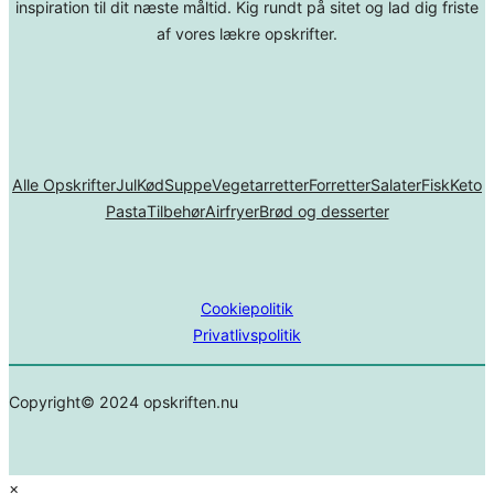
inspiration til dit næste måltid. Kig rundt på sitet og lad dig friste
af vores lækre opskrifter.
Alle Opskrifter
Jul
Kød
Suppe
Vegetarretter
Forretter
Salater
Fisk
Keto
Pasta
Tilbehør
Airfryer
Brød og desserter
Cookiepolitik
Privatlivspolitik
Copyright© 2024 opskriften.nu
×