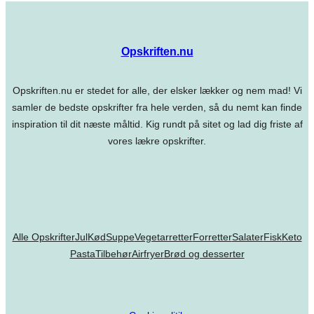
Opskriften.nu
Opskriften.nu er stedet for alle, der elsker lækker og nem mad! Vi
samler de bedste opskrifter fra hele verden, så du nemt kan finde
inspiration til dit næste måltid. Kig rundt på sitet og lad dig friste af
vores lækre opskrifter.
Alle Opskrifter
Jul
Kød
Suppe
Vegetarretter
Forretter
Salater
Fisk
Keto
Pasta
Tilbehør
Airfryer
Brød og desserter