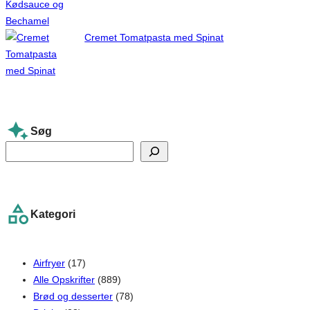
Cremet Tomatpasta med Spinat
Søg
S
e
a
r
Kategori
c
h
Airfryer
(17)
Alle Opskrifter
(889)
Brød og desserter
(78)