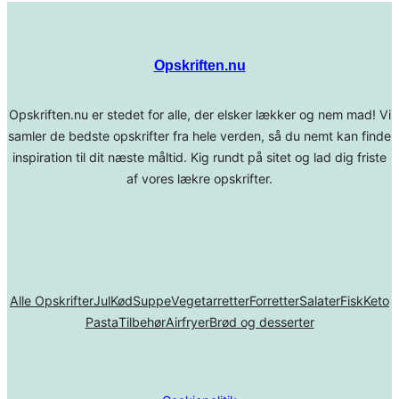
Opskriften.nu
Opskriften.nu er stedet for alle, der elsker lækker og nem mad! Vi
samler de bedste opskrifter fra hele verden, så du nemt kan finde
inspiration til dit næste måltid. Kig rundt på sitet og lad dig friste
af vores lækre opskrifter.
Alle Opskrifter
Jul
Kød
Suppe
Vegetarretter
Forretter
Salater
Fisk
Keto
Pasta
Tilbehør
Airfryer
Brød og desserter