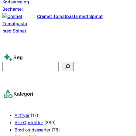
Cremet Tomatpasta med Spinat
Søg
S
e
a
r
Kategori
c
h
Airfryer
(17)
Alle Opskrifter
(889)
Brød og desserter
(78)