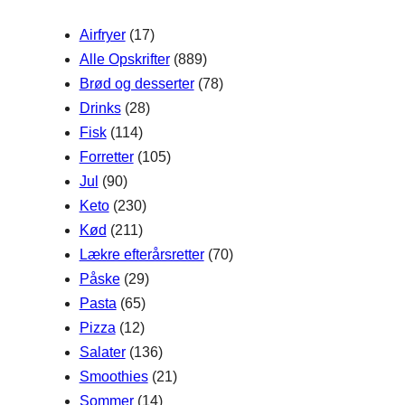
h
Airfryer
(17)
Alle Opskrifter
(889)
Brød og desserter
(78)
Drinks
(28)
Fisk
(114)
Forretter
(105)
Jul
(90)
Keto
(230)
Kød
(211)
Lækre efterårsretter
(70)
Påske
(29)
Pasta
(65)
Pizza
(12)
Salater
(136)
Smoothies
(21)
Sommer
(14)