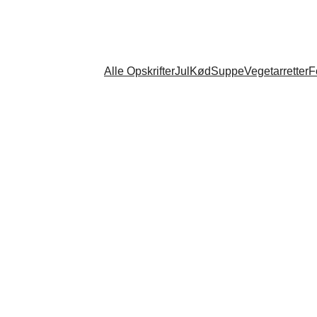
Alle Opskrifter
Jul
Kød
Suppe
Vegetarretter
F