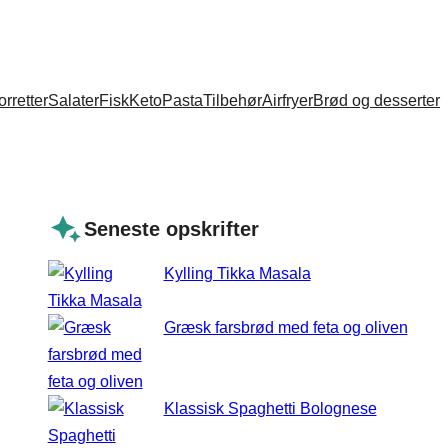
orretter
Salater
Fisk
Keto
Pasta
Tilbehør
Airfryer
Brød og desserter
Seneste opskrifter
Kylling Tikka Masala
Græsk farsbrød med feta og oliven
Klassisk Spaghetti Bolognese