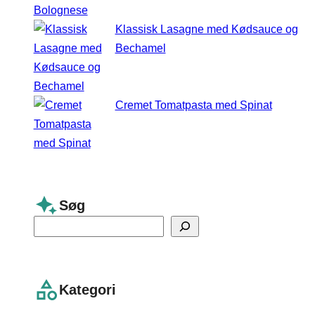
Klassisk Lasagne med Kødsauce og
Bechamel
Cremet Tomatpasta med Spinat
Søg
S
e
a
r
Kategori
c