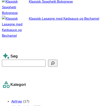
Klassisk Spaghetti Bolognese
Klassisk Lasagne med Kødsauce og Bechamel
Søg
S
e
a
r
Kategori
c
h
Airfryer
(17)