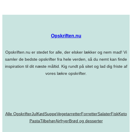
Opskriften.nu
Opskriften.nu er stedet for alle, der elsker lækker og nem mad! Vi
samler de bedste opskrifter fra hele verden, så du nemt kan finde
inspiration til dit næste måltid. Kig rundt på sitet og lad dig friste af
vores lækre opskrifter.
Alle Opskrifter
Jul
Kød
Suppe
Vegetarretter
Forretter
Salater
Fisk
Keto
Pasta
Tilbehør
Airfryer
Brød og desserter