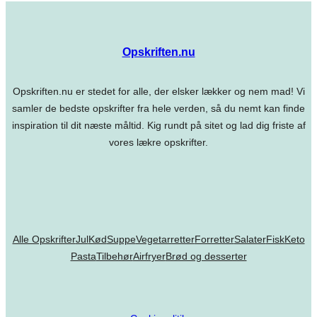
Opskriften.nu
Opskriften.nu er stedet for alle, der elsker lækker og nem mad! Vi
samler de bedste opskrifter fra hele verden, så du nemt kan finde
inspiration til dit næste måltid. Kig rundt på sitet og lad dig friste af
vores lækre opskrifter.
Alle Opskrifter
Jul
Kød
Suppe
Vegetarretter
Forretter
Salater
Fisk
Keto
Pasta
Tilbehør
Airfryer
Brød og desserter