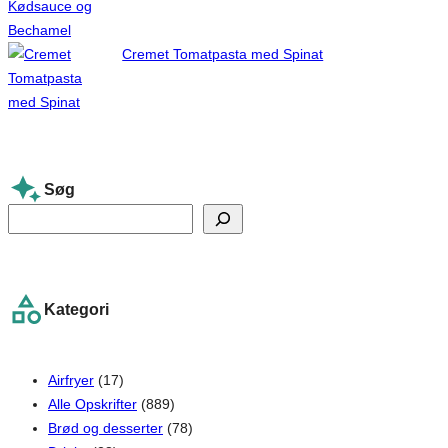
Cremet Tomatpasta med Spinat
Søg
S
e
a
r
Kategori
c
h
Airfryer
(17)
Alle Opskrifter
(889)
Brød og desserter
(78)