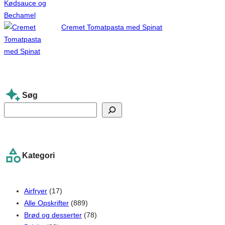
Cremet Tomatpasta med Spinat
Søg
S
e
a
r
Kategori
c
h
Airfryer
(17)
Alle Opskrifter
(889)
Brød og desserter
(78)