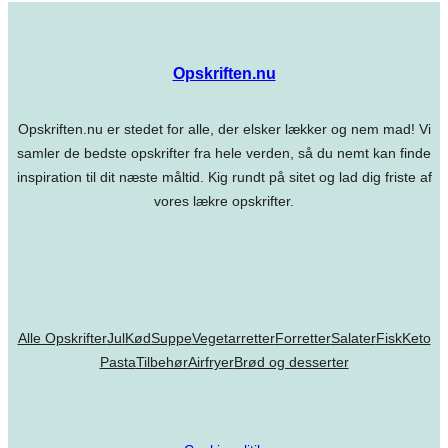
Opskriften.nu
Opskriften.nu er stedet for alle, der elsker lækker og nem mad! Vi
samler de bedste opskrifter fra hele verden, så du nemt kan finde
inspiration til dit næste måltid. Kig rundt på sitet og lad dig friste af
vores lækre opskrifter.
Alle Opskrifter
Jul
Kød
Suppe
Vegetarretter
Forretter
Salater
Fisk
Keto
Pasta
Tilbehør
Airfryer
Brød og desserter